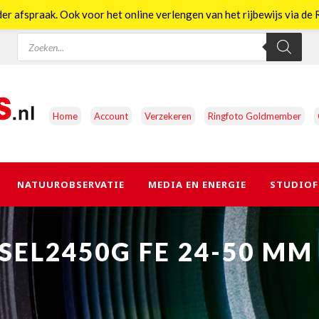
er afspraak. Ook voor het online verlengen van het rijbewijs via d
Producten
zoeken
Home
Account
Verzekeren
Ringfoto Goldmember
NATUUROBSERVATIE
MEDIA EN ENERGIE
STUDIOF
SEL2450G FE 24-50 MM 