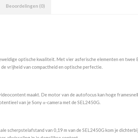
Beoordelingen (0)
eldige optische kwaliteit. Met vier asferische elementen en twee 
 de vrijheid van compactheid en optische perfectie.
of videocontent maakt. De motor van de autofocus kan hoge framesn
potentieel van je Sony α-camera met de SEL2450G.
male scherpstelafstand van 0,19 m van de SEL2450G kom je dichterbi
er afwisseling in je dagelijkse content.