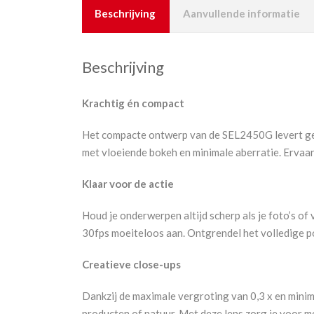
Beschrijving
Aanvullende informatie
Beschrijving
Krachtig én compact
Het compacte ontwerp van de SEL2450G levert gew
met vloeiende bokeh en minimale aberratie. Ervaar
Klaar voor de actie
Houd je onderwerpen altijd scherp als je foto’s 
30fps moeiteloos aan. Ontgrendel het volledige 
Creatieve close-ups
Dankzij de maximale vergroting van 0,3 x en mini
producten of natuur. Met deze lens zorg je voor me