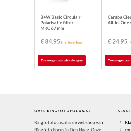
B+W Basic Circulair
Caruba Clea
Polarisatie filter
All-in-One
MRC 67 mm
€
84,95
€
24,95
Snel leverbaar
Toevoegen aan winkelwagen
Toevoegen aan
OVER RINGFOTOFOCUS.NL
KLAN
Ringfotofocus.nl is de webshop van
Kl
Ringfoto Focus in Den Haag. Onze
rou