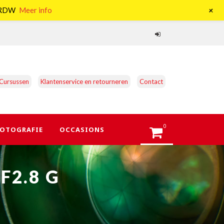
+
e RDW
Meer info
Cursussen
Klantenservice en retourneren
Contact
0
OTOGRAFIE
OCCASIONS
F2.8 G