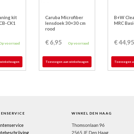
ning kit
Caruba Microfiber
B+W Clear
 CB-CK1
lensdoek 30×30 cm
MRC Basi
rood
€
6,95
€
44,9
Op voorraad
Op voorraad
 winkelwagen
Toevoegen aan winkelwagen
Toevoegen a
TENSERVICE
WINKEL DEN HAAG
antenservice
Thomsonlaan 96
tebeschrijving
2565 JE Den Haag