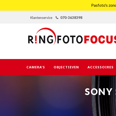
Pasfoto's zond
Klantenservice
070-3638398
CAMERA’S
OBJECTIEVEN
ACCESSOIRES
SONY 