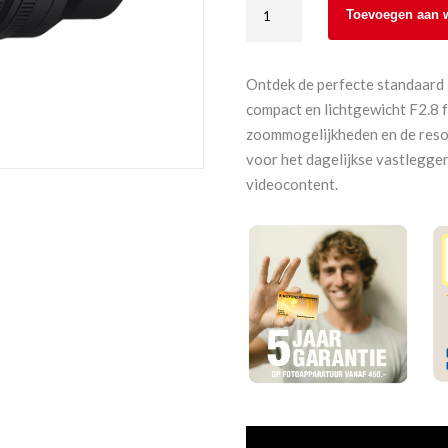
Sony
Toevoegen aan 
SEL2450G
FE
24-
Ontdek de perfecte standaard z
50
compact en lichtgewicht F2.8 f
mm
zoommogelijkheden en de resolu
F2.8
voor het dagelijkse vastlegge
G
videocontent.
aantal