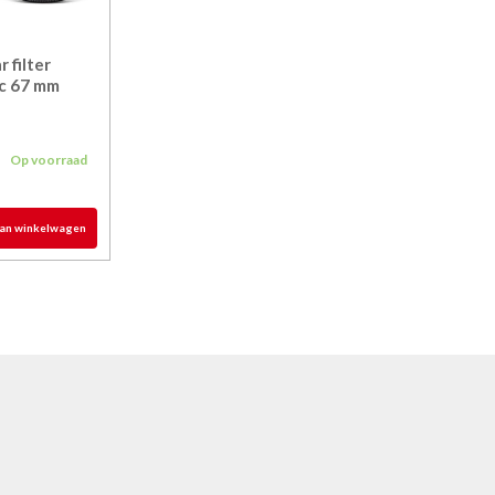
 filter
c 67 mm
5
Op voorraad
an winkelwagen