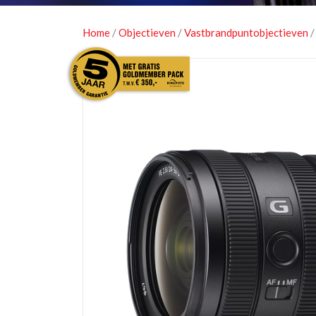
Home
/
Objectieven
/
Vastbrandpuntobjectieven
/