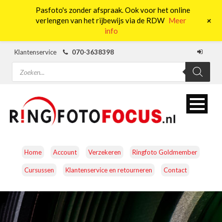
Pasfoto's zonder afspraak. Ook voor het online
0
+
verlengen van het rijbewijs via de RDW
Meer
info
Klantenservice
070-3638398
Producten
zoeken
Home
Account
Verzekeren
Ringfoto Goldmember
Cursussen
Klantenservice en retourneren
Contact
CAMERA’S
OBJECTIEVEN
ACCESSOIRES