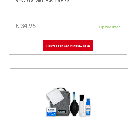
B+W UV MRC Basic 49 ES
€
34,95
Op voorraad
Toevoegen aan winkelwagen