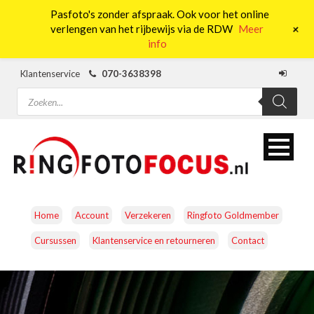
Pasfoto's zonder afspraak. Ook voor het online
0
+
verlengen van het rijbewijs via de RDW
Meer
info
Klantenservice
070-3638398
Producten
zoeken
Home
Account
Verzekeren
Ringfoto Goldmember
Cursussen
Klantenservice en retourneren
Contact
CAMERA’S
OBJECTIEVEN
ACCESSOIRES