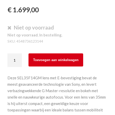
€
1.699,00
Niet op voorraad
Niet op voorraad. In bestelling.
SKU:
4548736123144
Sony
Toevoegen aan winkelwagen
SEL35F14GM
FE
35
Deze SEL35F14GM lens met E-bevestiging bevat de
mm
meest geavanceerde technologie van Sony, en levert
F1.4
verbazingwekkende G Master-resolutie en bokeh met
GM
snelle en nauwkeurige autofocus. Voor een lens van 35mm
aantal
is hij uiterst compact, een geweldige keuze voor
toepassingen waarbij een ideale balans tussen mobiliteit