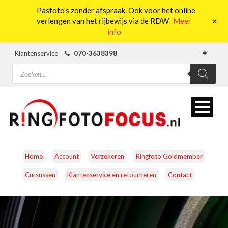
Pasfoto's zonder afspraak. Ook voor het online
0
+
verlengen van het rijbewijs via de RDW
Meer
info
Klantenservice
070-3638398
Producten
zoeken
Home
Account
Verzekeren
Ringfoto Goldmember
Cursussen
Klantenservice en retourneren
Contact
CAMERA’S
OBJECTIEVEN
ACCESSOIRES