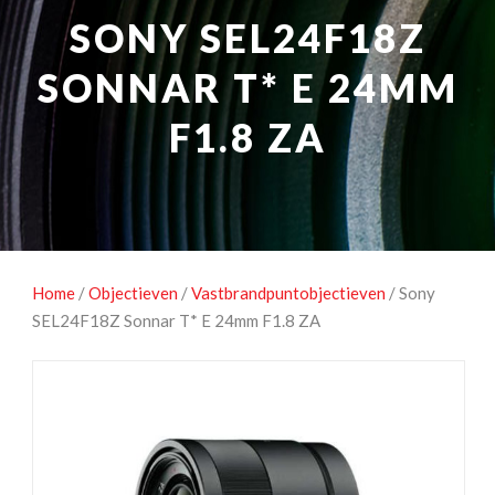
NATUUROBSERVATIE
MEDIA EN ENERGIE
SONY SEL24F18Z
STUDIOFOTOGRAFIE
OCCASIONS
SONNAR T* E 24MM
F1.8 ZA
Home
/
Objectieven
/
Vastbrandpuntobjectieven
/ Sony
SEL24F18Z Sonnar T* E 24mm F1.8 ZA