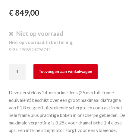
€
849,00
Niet op voorraad
Niet op voorraad. In bestelling.
SKU:
4905524796742
Sony
Toevoegen aan winkelwagen
SEL24F18Z
Sonnar
T*
Deze eersteklas 24-mm prime-lens (35 mm full-frame
E
equivalent) beschikt over een groot maximaal diafragma
24mm
van F1.8 en geeft uitstekende scherpte en contrast in het
F1.8
hele frame plus prachtige bokeh in onscherpe gebieden. De
ZA
maximale vergroting is 0,25x voor dramatische 1:4 close-
aantal
ups. Een interne schijfmotor zorgt voor een vloeiende,