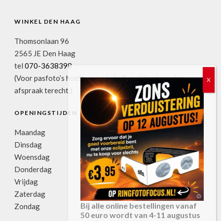
WINKEL DEN HAAG
Thomsonlaan 96
2565 JE Den Haag
tel
070-3638398
(Voor pasfoto’s hoeft u niet te bellen. U kunt zonder
afspraak terecht.)
OPENINGSTIJDEN
Maandag
11:00u-17:30u
Dinsdag
09:00u-17:30u
Woensdag
09:00u-17:30u
Donderdag
09:00u-17:30u
Vrijdag
09:00u-17:30u
Zaterdag
09:00u-17:00u
Bij alle online bestellingen vanaf
Zondag
gesloten
50 euro wordt van 4-11 augustus