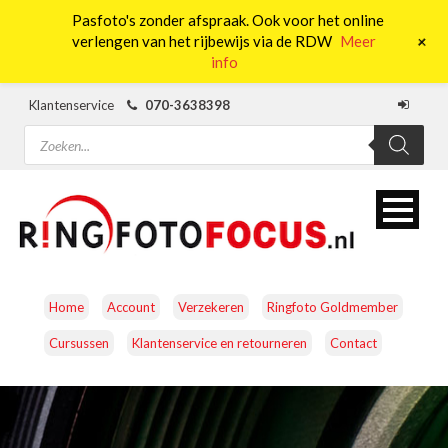
Pasfoto's zonder afspraak. Ook voor het online
0
+
verlengen van het rijbewijs via de RDW
Meer
info
Klantenservice
070-3638398
Producten
zoeken
Home
Account
Verzekeren
Ringfoto Goldmember
Cursussen
Klantenservice en retourneren
Contact
CAMERA’S
OBJECTIEVEN
ACCESSOIRES