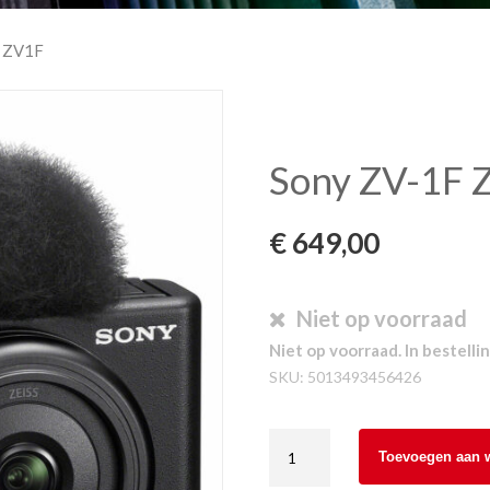
F ZV1F
Sony ZV-1F 
€
649,00
Niet op voorraad
Niet op voorraad. In bestellin
SKU:
5013493456426
Sony
Toevoegen aan 
ZV-