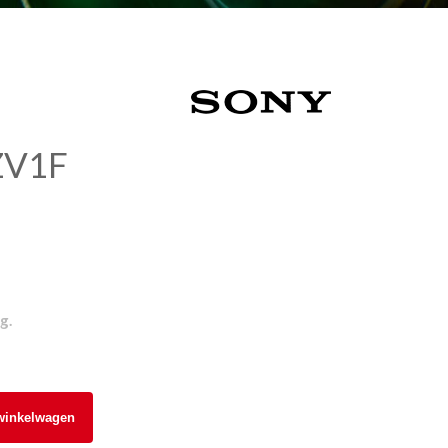
ZV1F
g.
winkelwagen