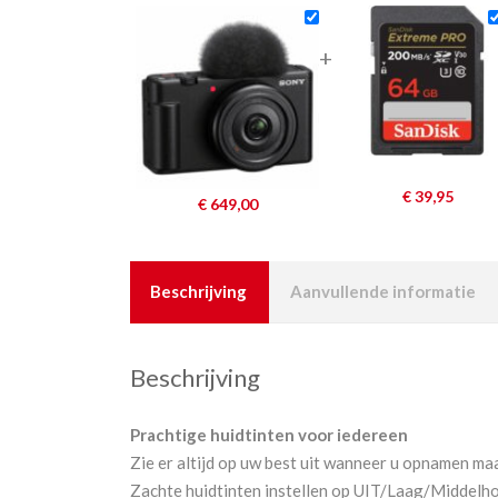
+
€
39,95
€
649,00
Beschrijving
Aanvullende informatie
Beschrijving
Prachtige huidtinten voor iedereen
Zie er altijd op uw best uit wanneer u opnamen maak
Zachte huidtinten instellen op UIT/Laag/Middelh