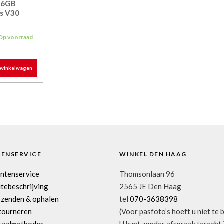
56GB
s V30
Op voorraad
 winkelwagen
TENSERVICE
WINKEL DEN HAAG
antenservice
Thomsonlaan 96
tebeschrijving
2565 JE Den Haag
rzenden & ophalen
tel
070-3638398
tourneren
(Voor pasfoto’s hoeft u niet te 