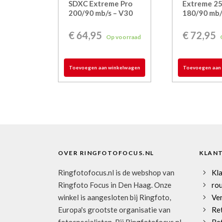
SDXC Extreme Pro
Extreme 2
200/90 mb/s – V30
180/90 mb/
€
64,95
€
72,95
Op voorraad
Toevoegen aan winkelwagen
Toevoegen aan
OVER RINGFOTOFOCUS.NL
KLAN
Ringfotofocus.nl is de webshop van
Kl
Ringfoto Focus in Den Haag. Onze
rou
winkel is aangesloten bij Ringfoto,
Ve
Europa's grootste organisatie van
Re