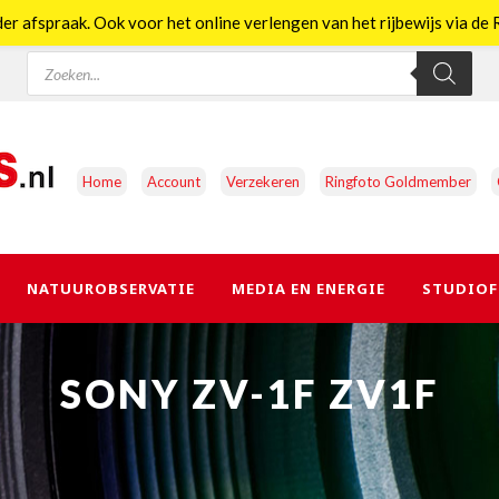
er afspraak. Ook voor het online verlengen van het rijbewijs via d
Producten
zoeken
Home
Account
Verzekeren
Ringfoto Goldmember
NATUUROBSERVATIE
MEDIA EN ENERGIE
STUDIOF
SONY ZV-1F ZV1F