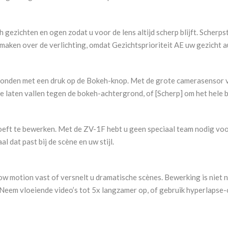
gezichten en ogen zodat u voor de lens altijd scherp blijft. Scher
maken over de verlichting, omdat Gezichtsprioriteit AE uw gezicht a
ronden met een druk op de Bokeh-knop. Met de grote camerasensor va
laten vallen tegen de bokeh-achtergrond, of [Scherp] om het hele be
 hoeft te bewerken. Met de ZV-1F hebt u geen speciaal team nodig voo
 dat past bij de scène en uw stijl.
 motion vast of versnelt u dramatische scènes. Bewerking is niet n
Neem vloeiende video’s tot 5x langzamer op, of gebruik hyperlapse