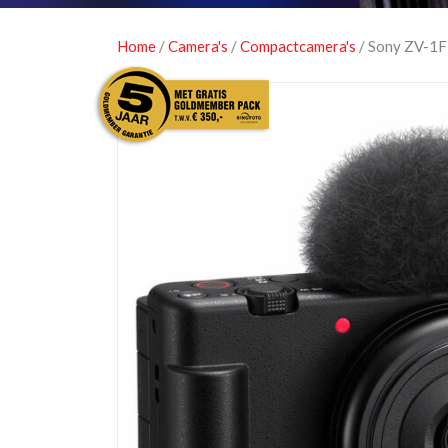
Home
/
Camera's
/
Compactcamera's
/ Sony ZV-1