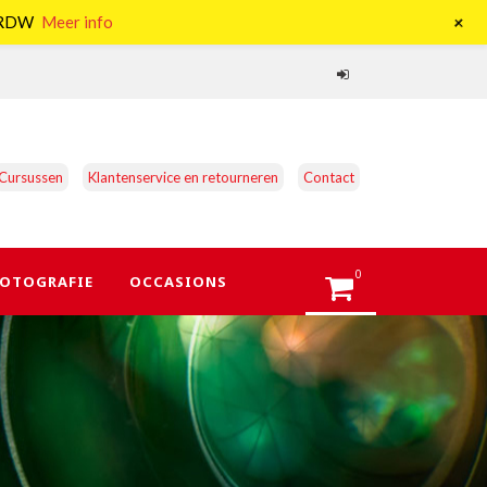
+
e RDW
Meer info
Cursussen
Klantenservice en retourneren
Contact
0
OTOGRAFIE
OCCASIONS