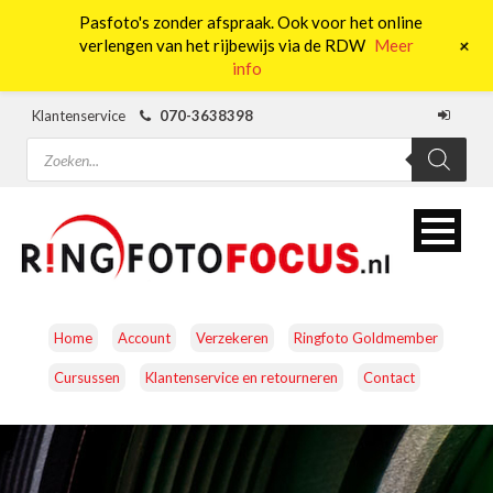
Pasfoto's zonder afspraak. Ook voor het online
0
+
verlengen van het rijbewijs via de RDW
Meer
info
Klantenservice
070-3638398
Producten
zoeken
Home
Account
Verzekeren
Ringfoto Goldmember
Cursussen
Klantenservice en retourneren
Contact
CAMERA’S
OBJECTIEVEN
ACCESSOIRES