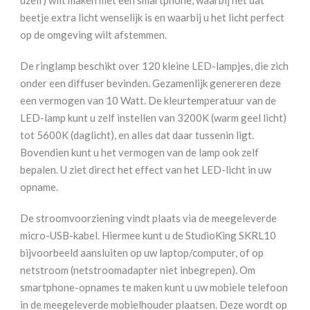
uzelf) wilt maken met een smartphone, waarbij nét dat
beetje extra licht wenselijk is en waarbij u het licht perfect
op de omgeving wilt afstemmen.
De ringlamp beschikt over 120 kleine LED-lampjes, die zich
onder een diffuser bevinden. Gezamenlijk genereren deze
een vermogen van 10 Watt. De kleurtemperatuur van de
LED-lamp kunt u zelf instellen van 3200K (warm geel licht)
tot 5600K (daglicht), en alles dat daar tussenin ligt.
Bovendien kunt u het vermogen van de lamp ook zelf
bepalen. U ziet direct het effect van het LED-licht in uw
opname.
De stroomvoorziening vindt plaats via de meegeleverde
micro-USB-kabel. Hiermee kunt u de StudioKing SKRL10
bijvoorbeeld aansluiten op uw laptop/computer, of op
netstroom (netstroomadapter niet inbegrepen). Om
smartphone-opnames te maken kunt u uw mobiele telefoon
in de meegeleverde mobielhouder plaatsen. Deze wordt op