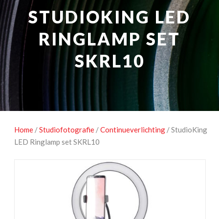
NATUUROBSERVATIE
MEDIA EN ENERGIE
STUDIOKING LED
STUDIOFOTOGRAFIE
OCCASIONS
RINGLAMP SET
SKRL10
Home
/
Studiofotografie
/
Continueverlichting
/ StudioKing
LED Ringlamp set SKRL10