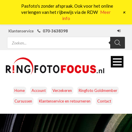
Pasfoto's zonder afspraak. Ook voor het online
0
+
verlengen van het rijbewijs via de RDW
Meer
info
Klantenservice
070-3638398
Producten
zoeken
Home
Account
Verzekeren
Ringfoto Goldmember
Cursussen
Klantenservice en retourneren
Contact
CAMERA’S
OBJECTIEVEN
ACCESSOIRES