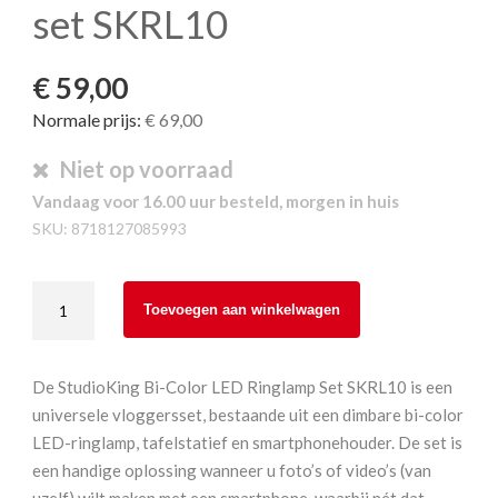
set SKRL10
€ 59,00
Normale prijs:
€ 69,00
Niet op voorraad
Vandaag voor 16.00 uur besteld, morgen in huis
SKU:
8718127085993
StudioKing
Toevoegen aan winkelwagen
LED
Ringlamp
set
De StudioKing Bi-Color LED Ringlamp Set SKRL10 is een
SKRL10
universele vloggersset, bestaande uit een dimbare bi-color
aantal
LED-ringlamp, tafelstatief en smartphonehouder. De set is
een handige oplossing wanneer u foto’s of video’s (van