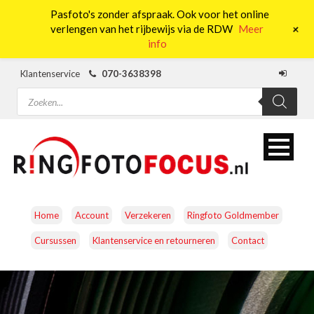
Pasfoto's zonder afspraak. Ook voor het online
0
+
verlengen van het rijbewijs via de RDW
Meer
info
Klantenservice
070-3638398
Producten
zoeken
Home
Account
Verzekeren
Ringfoto Goldmember
Cursussen
Klantenservice en retourneren
Contact
CAMERA’S
OBJECTIEVEN
ACCESSOIRES