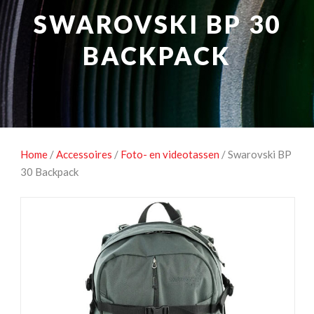
NATUUROBSERVATIE
MEDIA EN ENERGIE
SWAROVSKI BP 30
STUDIOFOTOGRAFIE
OCCASIONS
BACKPACK
Home
/
Accessoires
/
Foto- en videotassen
/ Swarovski BP
30 Backpack