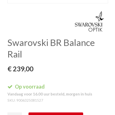
Swarovski BR Balance
Rail
€
239,00
Op voorraad
Vandaag voor 16.00 uur besteld, morgen in huis
SKU:
9006325081527