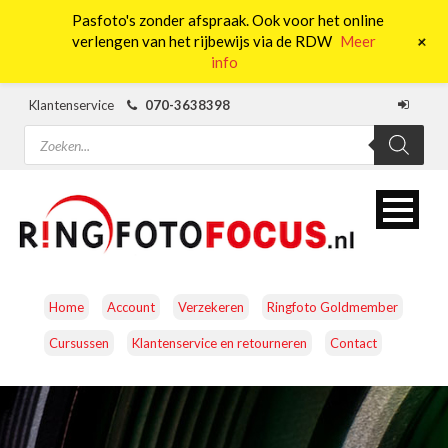
Pasfoto's zonder afspraak. Ook voor het online
0
+
verlengen van het rijbewijs via de RDW
Meer
info
Klantenservice
070-3638398
Producten
zoeken
Home
Account
Verzekeren
Ringfoto Goldmember
Cursussen
Klantenservice en retourneren
Contact
CAMERA’S
OBJECTIEVEN
ACCESSOIRES