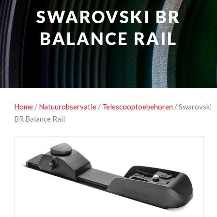
NATUUROBSERVATIE
MEDIA EN ENERGIE
SWAROVSKI BR
STUDIOFOTOGRAFIE
OCCASIONS
BALANCE RAIL
Home
/
Natuurobservatie
/
Telescooptoebehoren
/ Swarovski
BR Balance Rail