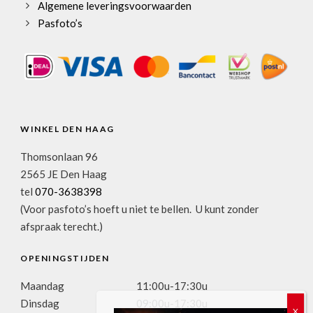
Algemene leveringsvoorwaarden
Pasfoto’s
WINKEL DEN HAAG
Thomsonlaan 96
2565 JE Den Haag
tel
070-3638398
(Voor pasfoto’s hoeft u niet te bellen. U kunt zonder
afspraak terecht.)
OPENINGSTIJDEN
Maandag
11:00u-17:30u
Dinsdag
09:00u-17:30u