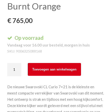
Burnt Orange
€
765,00
Op voorraad
Vandaag voor 16.00 uur besteld, morgen in huis
SKU:
9006325088168
Swarovski
Toevoegen aan winkelwagen
CL
Curio
7x21
De nieuwe Swarovski CL Curio 7×21 is de kleinste en
Burnt
meest compacte verrekijker van Swarovski van dit moment.
Orange
Het ontwerp is strak en tijdloos met een hoog kijkcomfort.
aantal
Deze kleine kijker wordt geleverd met een stijlvol etui met
magneetsluiting, een draagkoord, een regenkapje en een