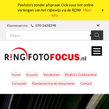
Pasfoto's zonder afspraak. Ook voor het online
0
+
verlengen van het rijbewijs via de RDW
Meer
info
Klantenservice
070-3638398
Producten
zoeken
Home
Account
Verzekeren
Ringfoto Goldmember
Cursussen
Klantenservice en retourneren
Contact
CAMERA’S
OBJECTIEVEN
ACCESSOIRES