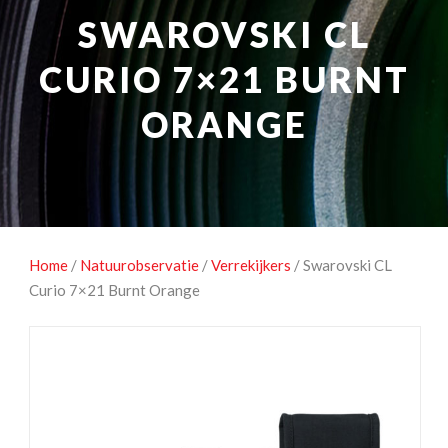
NATUUROBSERVATIE
MEDIA EN ENERGIE
SWAROVSKI CL
STUDIOFOTOGRAFIE
OCCASIONS
CURIO 7×21 BURNT
ORANGE
Home
/
Natuurobservatie
/
Verrekijkers
/ Swarovski CL
Curio 7×21 Burnt Orange