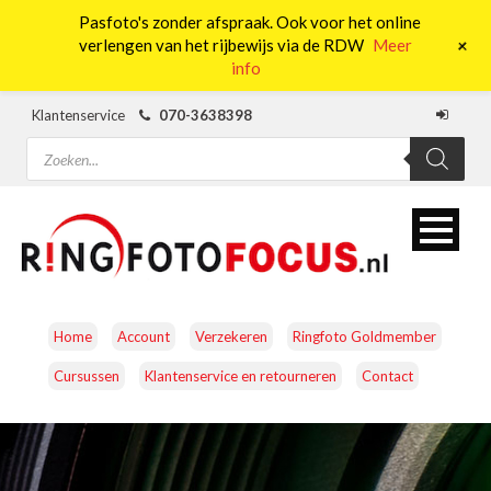
Pasfoto's zonder afspraak. Ook voor het online
0
+
verlengen van het rijbewijs via de RDW
Meer
info
Klantenservice
070-3638398
Producten
zoeken
Home
Account
Verzekeren
Ringfoto Goldmember
Cursussen
Klantenservice en retourneren
Contact
CAMERA’S
OBJECTIEVEN
ACCESSOIRES