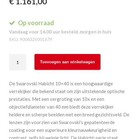
€
1.161,00
Op voorraad
Vandaag voor 16.00 uur besteld, morgen in huis
SKU:
9006325001679
Swarovski
Toevoegen aan winkelwagen
Habicht
10x40W
aantal
De Swarovski Habicht 10×40 is een hoogwaardige
verrekijker die bekend staat om zijn uitstekende optische
prestaties. Met een vergroting van 10x en een
objectiefdiameter van 40 mm biedt deze verrekijker
heldere en scherpe beelden met een breed gezichtsveld. De
lenzen zijn voorzien van Swarovski’s gepatenteerde
coating voor een superieure kleurnauwkeurigheid en
contrast, zelfs bij weinig licht. De Habicht-serie staat