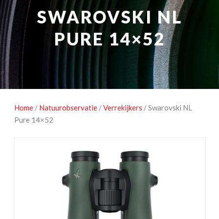
NATUUROBSERVATIE
MEDIA EN ENERGIE
SWAROVSKI NL
STUDIOFOTOGRAFIE
OCCASIONS
PURE 14×52
Home
/
Natuurobservatie
/
Verrekijkers
/ Swarovski NL
Pure 14×52