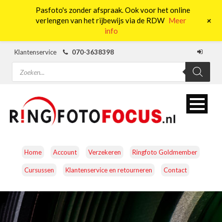
Pasfoto's zonder afspraak. Ook voor het online
0
+
verlengen van het rijbewijs via de RDW
Meer
info
Klantenservice
070-3638398
Producten
zoeken
Home
Account
Verzekeren
Ringfoto Goldmember
Cursussen
Klantenservice en retourneren
Contact
CAMERA’S
OBJECTIEVEN
ACCESSOIRES