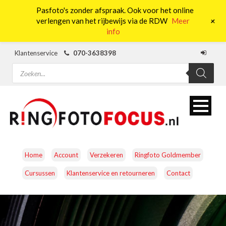
Pasfoto's zonder afspraak. Ook voor het online
0
+
verlengen van het rijbewijs via de RDW
Meer
info
Klantenservice
070-3638398
Producten
zoeken
Home
Account
Verzekeren
Ringfoto Goldmember
Cursussen
Klantenservice en retourneren
Contact
CAMERA’S
OBJECTIEVEN
ACCESSOIRES