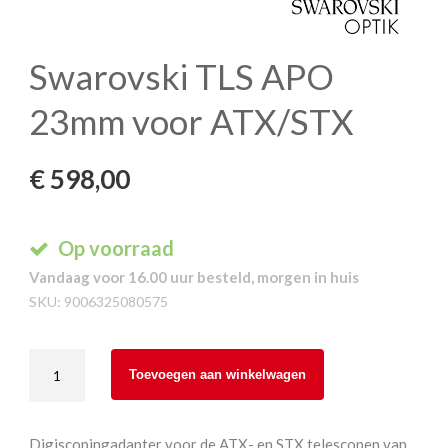
Swarovski TLS APO
23mm voor ATX/STX
€
598,00
Op voorraad
Vandaag voor 16.00 uur besteld, morgen in huis
SKU:
9006325080575
Swarovski
Toevoegen aan winkelwagen
TLS
APO
23mm
Digiscopingadapter voor de ATX- en STX telescopen van