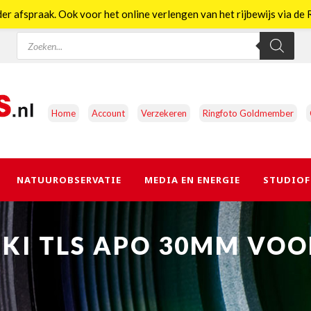
er afspraak. Ook voor het online verlengen van het rijbewijs via d
Producten
zoeken
Home
Account
Verzekeren
Ringfoto Goldmember
NATUUROBSERVATIE
MEDIA EN ENERGIE
STUDIOF
I TLS APO 30MM VOO