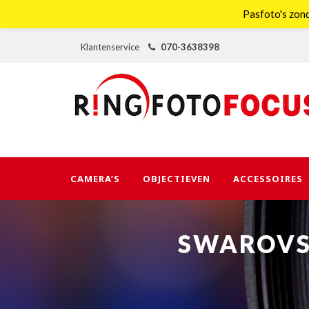
Pasfoto's zond
Klantenservice
070-3638398
CAMERA’S
OBJECTIEVEN
ACCESSOIRES
SWAROVSK