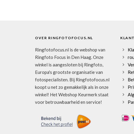
OVER RINGFOTOFOCUS.NL
KLAN
Ringfotofocus.nl is de webshop van
Kl
Ringfoto Focus in Den Haag. Onze
rou
winkel is aangesloten bij Ringfoto,
Ve
Europa's grootste organisatie van
Re
fotospecialisten. Bij Ringfotofocus.nl
Be
koopt u net zo gemakkelijk als in onze
Pri
winkel! Het Webshop Keurmerk staat
Al
voor betrouwbaarheid en service!
Pa