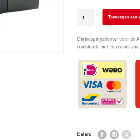
Swarovski
Toevoegen aan 
TLS
APO
30mm
Digiscopingadapter voor de A
voor
combinatie met een camera me
ATS/STS
aantal
Delen: