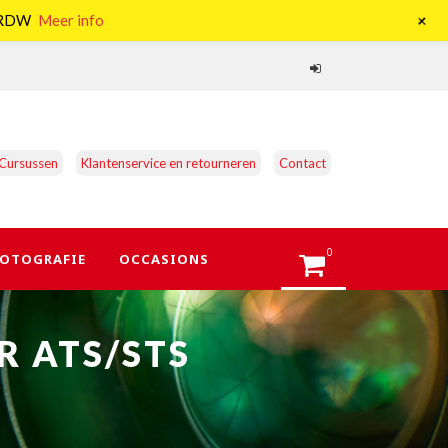
+
e RDW
Meer info
Cursussen
Klantenservice en retourneren
Contact
0
OTOGRAFIE
OCCASIONS
R ATS/STS