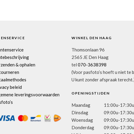
TENSERVICE
WINKEL DEN HAAG
antenservice
Thomsonlaan 96
tebeschrijving
2565 JE Den Haag
rzenden & ophalen
tel
070-3638398
tourneren
(Voor pasfoto’s hoeft u niet te 
taalmethodes
U kunt zonder afspraak terecht.
vacy beleid
OPENINGSTIJDEN
gemene leveringsvoorwaarden
sfoto’s
Maandag
11:00u-17:30
Dinsdag
09:00u-17:30
Woensdag
09:00u-17:30
Donderdag
09:00u-17:30