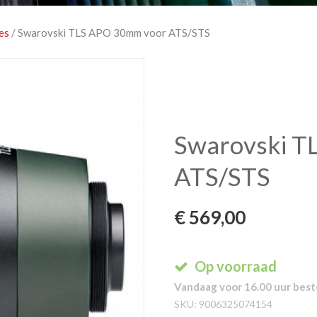
es
/ Swarovski TLS APO 30mm voor ATS/STS
Swarovski T
ATS/STS
€
569,00
Op voorraad
Vandaag voor 16.00 uur beste
SKU:
9006325074154