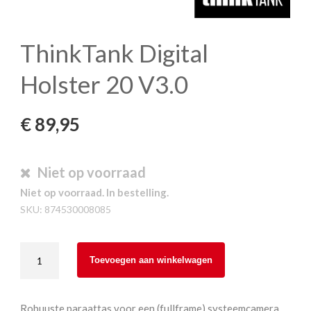
ThinkTank Digital
Holster 20 V3.0
€
89,95
Niet op voorraad
Niet op voorraad. In bestelling.
SKU:
874530008085
ThinkTank
Toevoegen aan winkelwagen
Digital
Holster
20
Robuuste paraattas voor een (fullframe) systeemcamera