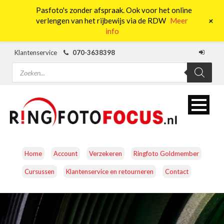
Pasfoto's zonder afspraak. Ook voor het online
0
+
verlengen van het rijbewijs via de RDW
Meer
info
Klantenservice
070-3638398
Producten
zoeken
Home
Account
Verzekeren
Ringfoto Goldmember
Cursussen
Klantenservice en retourneren
Contact
CAMERA’S
OBJECTIEVEN
ACCESSOIRES