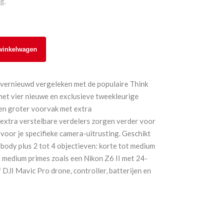
g.
winkelwagen
vernieuwd vergeleken met de populaire Think
et vier nieuwe en exclusieve tweekleurige
een groter voorvak met extra
extra verstelbare verdelers zorgen verder voor
oor je specifieke camera-uitrusting. Geschikt
body plus 2 tot 4 objectieven: korte tot medium
t medium primes zoals een Nikon Z6 II met 24-
DJI Mavic Pro drone, controller, batterijen en