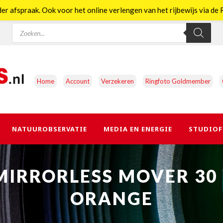
er afspraak. Ook voor het online verlengen van het rijbewijs via d
Producten
zoeken
Home
Account
Verzekeren
Ringfoto Goldmember
NATUUROBSERVATIE
MEDIA EN ENERGIE
STUDIOF
IRRORLESS MOVER 30
ORANGE