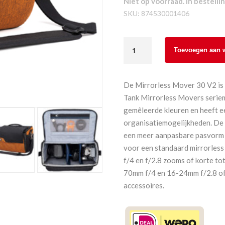
Niet op voorraad. In bestellin
SKU:
874530001406
ThinkTank
Toevoegen aan 
Mirrorless
Mover
30
De Mirrorless Mover 30 V2 is 
V2
Tank Mirrorless Movers seriem
Campfire
gemêleerde kleuren en heeft 
Orange
organisatiemogelijkheden. De 
aantal
een meer aanpasbare pasvorm v
voor een standaard mirrorless 
f/4 en f/2.8 zooms of korte to
70mm f/4 en 16-24mm f/2.8 of 
accessoires.