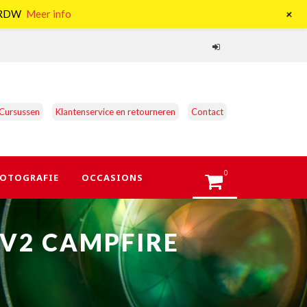
+
e RDW
Meer info
Cursussen
Klantenservice en retourneren
Contact
0
OTOGRAFIE
OCCASIONS
 V2 CAMPFIRE