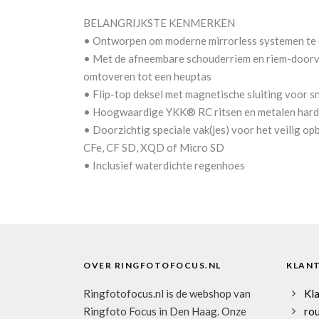
BELANGRIJKSTE KENMERKEN
• Ontworpen om moderne mirrorless systemen te 
• Met de afneembare schouderriem en riem-doorvo
omtoveren tot een heuptas
• Flip-top deksel met magnetische sluiting voor s
• Hoogwaardige YKK® RC ritsen en metalen har
• Doorzichtig speciale vak(jes) voor het veilig 
CFe, CF SD, XQD of Micro SD
• Inclusief waterdichte regenhoes
OVER RINGFOTOFOCUS.NL
KLAN
Ringfotofocus.nl is de webshop van
Kl
Ringfoto Focus in Den Haag. Onze
rou