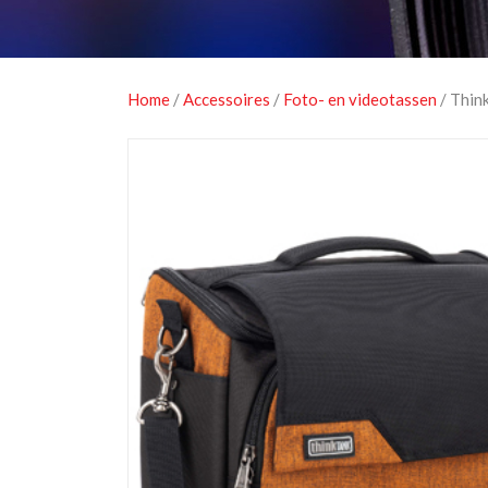
Home
/
Accessoires
/
Foto- en videotassen
/ Thin