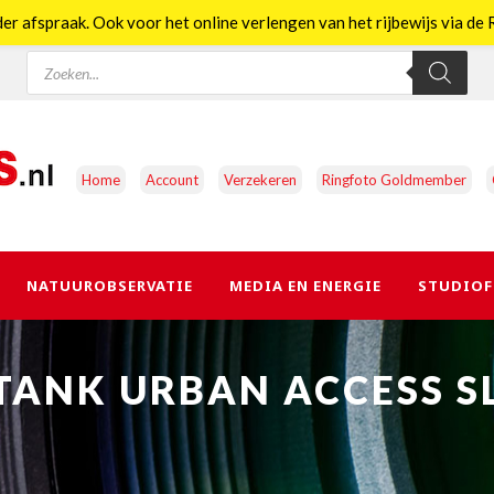
er afspraak. Ook voor het online verlengen van het rijbewijs via d
Producten
zoeken
Home
Account
Verzekeren
Ringfoto Goldmember
NATUUROBSERVATIE
MEDIA EN ENERGIE
STUDIOF
TANK URBAN ACCESS SL