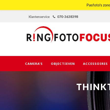
Pasfoto's zond
Klantenservice
070-3638398
CAMERA’S
OBJECTIEVEN
ACCESSOIRES
THINK