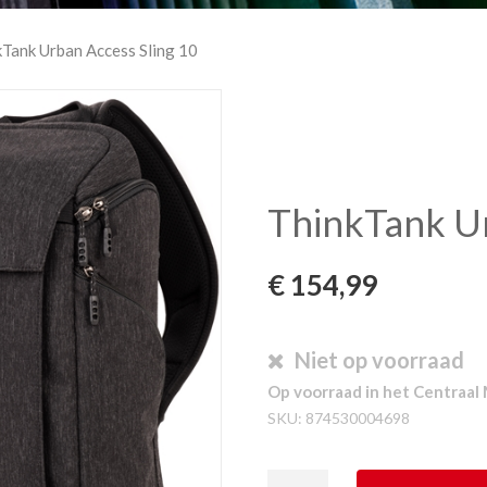
kTank Urban Access Sling 10
ThinkTank Ur
€
154,99
Niet op voorraad
Op voorraad in het Centraal 
SKU:
874530004698
ThinkTank