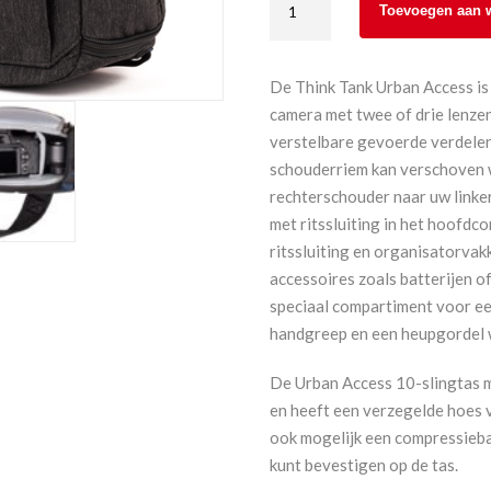
Toevoegen aan 
Urban
Access
Sling
De Think Tank Urban Access is 
10
camera met twee of drie lenzen
aantal
verstelbare gevoerde verdeler
schouderriem kan verschoven 
rechterschouder naar uw linke
met ritssluiting in het hoofdc
ritssluiting en organisatorvak
accessoires zoals batterijen 
speciaal compartiment voor ee
handgreep en een heupgordel w
De Urban Access 10-slingtas 
en heeft een verzegelde hoes 
ook mogelijk een compressieba
kunt bevestigen op de tas.