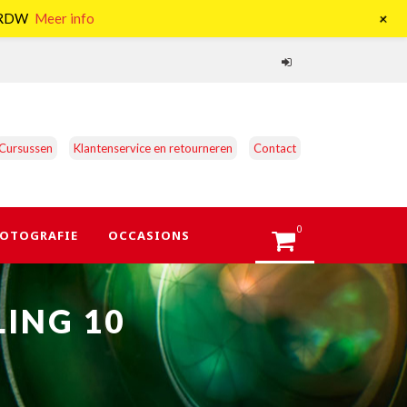
+
e RDW
Meer info
Cursussen
Klantenservice en retourneren
Contact
0
OTOGRAFIE
OCCASIONS
ING 10