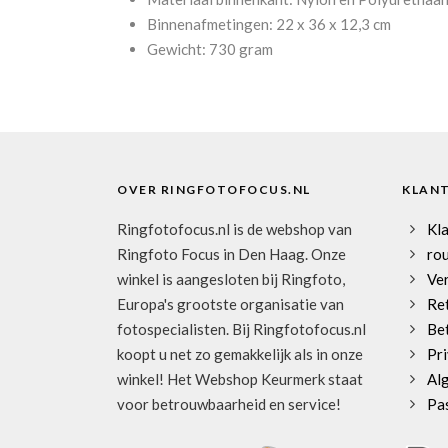
Binnenafmetingen: 22 x 36 x 12,3 cm
Gewicht: 730 gram
OVER RINGFOTOFOCUS.NL
KLAN
Ringfotofocus.nl is de webshop van
Kl
Ringfoto Focus in Den Haag. Onze
rou
winkel is aangesloten bij Ringfoto,
Ve
Europa's grootste organisatie van
Re
fotospecialisten. Bij Ringfotofocus.nl
Be
koopt u net zo gemakkelijk als in onze
Pri
winkel! Het Webshop Keurmerk staat
Al
voor betrouwbaarheid en service!
Pa