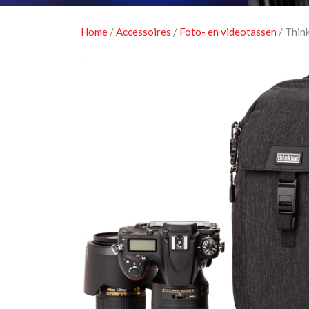
Home
/
Accessoires
/
Foto- en videotassen
/ Thin