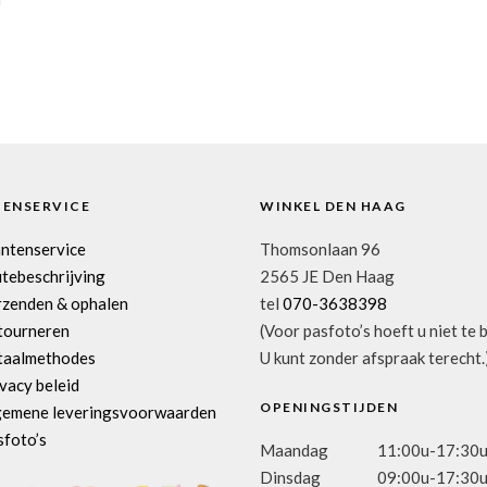
TENSERVICE
WINKEL DEN HAAG
antenservice
Thomsonlaan 96
tebeschrijving
2565 JE Den Haag
rzenden & ophalen
tel
070-3638398
tourneren
(Voor pasfoto’s hoeft u niet te 
taalmethodes
U kunt zonder afspraak terecht.
vacy beleid
OPENINGSTIJDEN
gemene leveringsvoorwaarden
sfoto’s
Maandag
11:00u-17:30
Dinsdag
09:00u-17:30