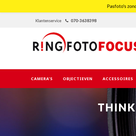
Pasfoto's zond
Klantenservice
070-3638398
CAMERA’S
OBJECTIEVEN
ACCESSOIRES
THINK