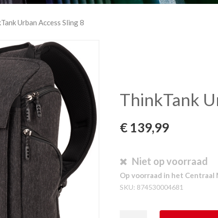
kTank Urban Access Sling 8
ThinkTank Ur
€
139,99
Niet op voorraad
Op voorraad in het Centraal 
SKU:
874530004681
ThinkTank