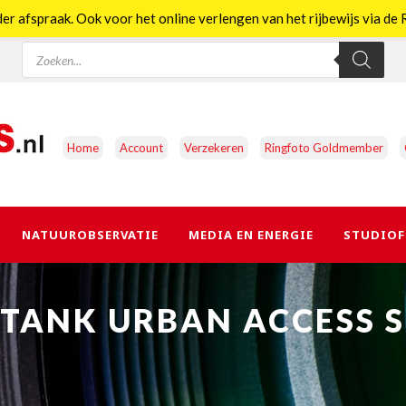
er afspraak. Ook voor het online verlengen van het rijbewijs via d
Producten
zoeken
Home
Account
Verzekeren
Ringfoto Goldmember
NATUUROBSERVATIE
MEDIA EN ENERGIE
STUDIOF
TANK URBAN ACCESS S