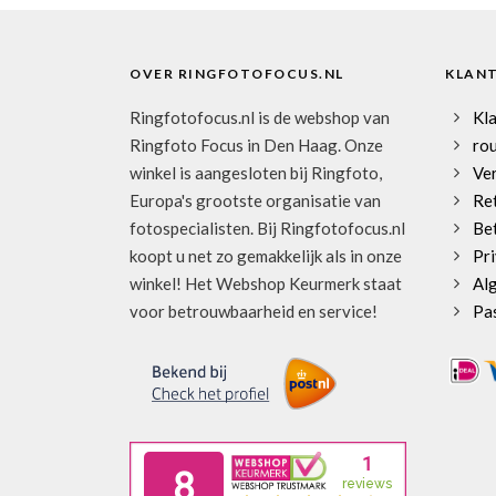
OVER RINGFOTOFOCUS.NL
KLAN
Ringfotofocus.nl is de webshop van
Kl
Ringfoto Focus in Den Haag. Onze
rou
winkel is aangesloten bij Ringfoto,
Ve
Europa's grootste organisatie van
Re
fotospecialisten. Bij Ringfotofocus.nl
Be
koopt u net zo gemakkelijk als in onze
Pri
winkel! Het Webshop Keurmerk staat
Al
voor betrouwbaarheid en service!
Pa