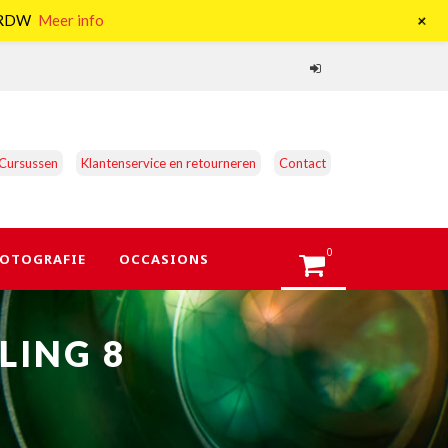
+
e RDW
Meer info
Cursussen
Klantenservice en retourneren
Contact
0
OTOGRAFIE
OCCASIONS
LING 8