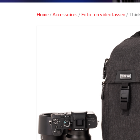
Home
/
Accessoires
/
Foto- en videotassen
/ Thin