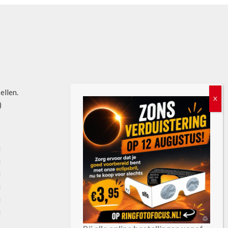
bellen.
)
u
u
u
u
u
u