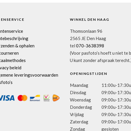
TENSERVICE
WINKEL DEN HAAG
antenservice
Thomsonlaan 96
tebeschrijving
2565 JE Den Haag
rzenden & ophalen
tel
070-3638398
tourneren
(Voor pasfoto’s hoeft u niet te 
taalmethodes
U kunt zonder afspraak terecht.
vacy beleid
OPENINGSTIJDEN
gemene leveringsvoorwaarden
sfoto’s
Maandag
11:00u-17:30
Dinsdag
09:00u-17:30
Woensdag
09:00u-17:30
Donderdag
09:00u-17:30
Vrijdag
09:00u-17:30
Zaterdag
09:00u-17:00
Zondag
gesloten