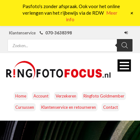
Pasfoto's zonder afspraak. Ook voor het online
0
+
verlengen van het rijbewijs via de RDW
Meer
info
Klantenservice
070-3638398
Producten
zoeken
Home
Account
Verzekeren
Ringfoto Goldmember
Cursussen
Klantenservice en retourneren
Contact
CAMERA’S
OBJECTIEVEN
ACCESSOIRES