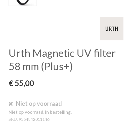
Urth Magnetic UV filter
58 mm (Plus+)
€
55,00
Niet op voorraad
Niet op voorraad. In bestelling.
SKU:
9354842011146