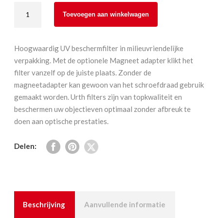
Urth
Toevoegen aan winkelwagen
Magnetic
UV
filter
Hoogwaardig UV beschermfilter in milieuvriendelijke
58
verpakking. Met de optionele Magneet adapter klikt het
mm
filter vanzelf op de juiste plaats. Zonder de
(Plus+)
magneetadapter kan gewoon van het schroefdraad gebruik
aantal
gemaakt worden. Urth filters zijn van topkwaliteit en
beschermen uw objectieven optimaal zonder afbreuk te
doen aan optische prestaties.
Delen:
Beschrijving
Aanvullende informatie