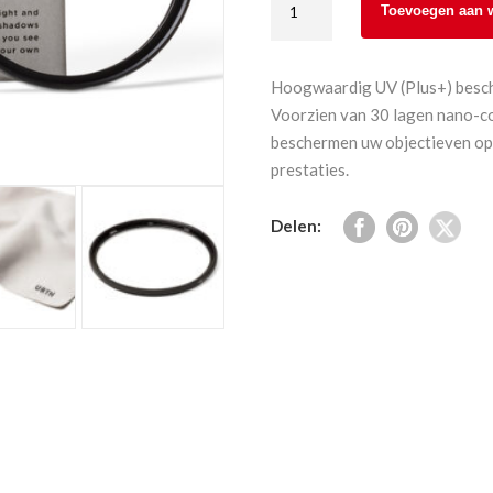
Toevoegen aan 
UV
filter
105
Hoogwaardig UV (Plus+) bescher
mm
Voorzien van 30 lagen nano-coa
(Plus+)
beschermen uw objectieven opt
aantal
prestaties.
Delen: