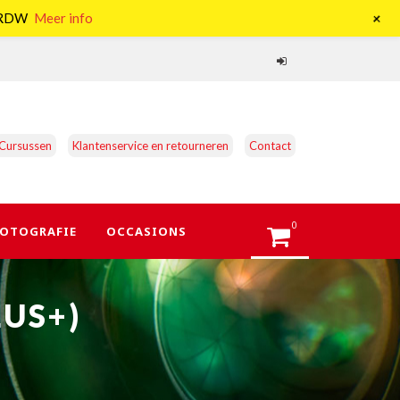
+
e RDW
Meer info
Cursussen
Klantenservice en retourneren
Contact
0
OTOGRAFIE
OCCASIONS
LUS+)