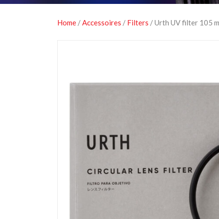
Home
/
Accessoires
/
Filters
/ Urth UV filter 105 