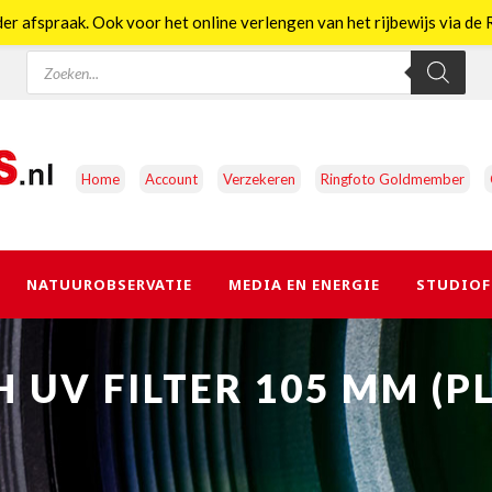
er afspraak. Ook voor het online verlengen van het rijbewijs via d
Producten
zoeken
Home
Account
Verzekeren
Ringfoto Goldmember
NATUUROBSERVATIE
MEDIA EN ENERGIE
STUDIOF
 UV FILTER 105 MM (P