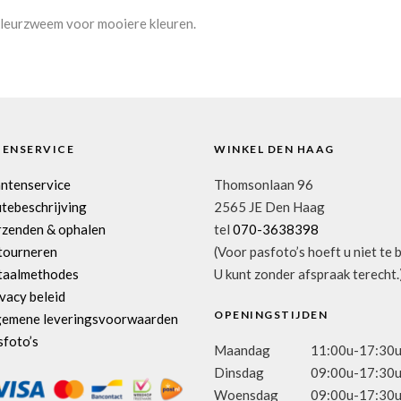
kleurzweem voor mooiere kleuren.
TENSERVICE
WINKEL DEN HAAG
antenservice
Thomsonlaan 96
tebeschrijving
2565 JE Den Haag
rzenden & ophalen
tel
070-3638398
tourneren
(Voor pasfoto’s hoeft u niet te 
taalmethodes
U kunt zonder afspraak terecht.
vacy beleid
OPENINGSTIJDEN
gemene leveringsvoorwaarden
sfoto’s
Maandag
11:00u-17:30
Dinsdag
09:00u-17:30
Woensdag
09:00u-17:30