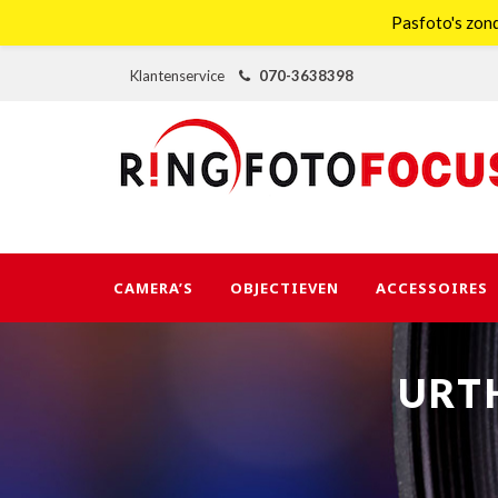
Pasfoto's zond
Klantenservice
070-3638398
CAMERA’S
OBJECTIEVEN
ACCESSOIRES
URTH