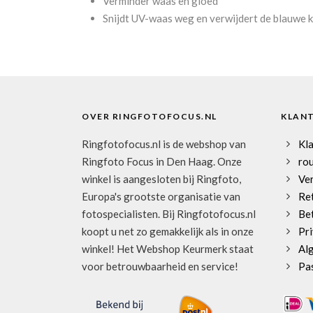
Verminder waas en gloed
Snijdt UV-waas weg en verwijdert de blauwe 
OVER RINGFOTOFOCUS.NL
KLAN
Ringfotofocus.nl is de webshop van
Kl
Ringfoto Focus in Den Haag. Onze
rou
winkel is aangesloten bij Ringfoto,
Ve
Europa's grootste organisatie van
Re
fotospecialisten. Bij Ringfotofocus.nl
Be
koopt u net zo gemakkelijk als in onze
Pri
winkel! Het Webshop Keurmerk staat
Al
voor betrouwbaarheid en service!
Pa