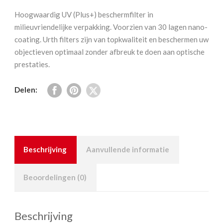
95
Hoogwaardig UV (Plus+) beschermfilter in
mm
milieuvriendelijke verpakking. Voorzien van 30 lagen nano-
(Plus+)
coating. Urth filters zijn van topkwaliteit en beschermen uw
aantal
objectieven optimaal zonder afbreuk te doen aan optische
prestaties.
Delen:
Beschrijving
Aanvullende informatie
Beoordelingen (0)
Beschrijving