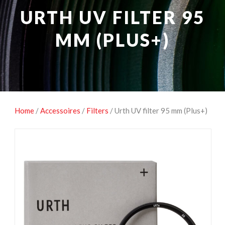
NATUUROBSERVATIE
MEDIA EN ENERGIE
URTH UV FILTER 95
STUDIOFOTOGRAFIE
OCCASIONS
MM (PLUS+)
Home
/
Accessoires
/
Filters
/ Urth UV filter 95 mm (Plus+)