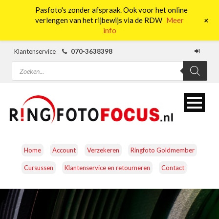
Pasfoto's zonder afspraak. Ook voor het online
0
+
verlengen van het rijbewijs via de RDW
Meer
info
Klantenservice
070-3638398
Producten
zoeken
Home
Account
Verzekeren
Ringfoto Goldmember
Cursussen
Klantenservice en retourneren
Contact
CAMERA’S
OBJECTIEVEN
ACCESSOIRES