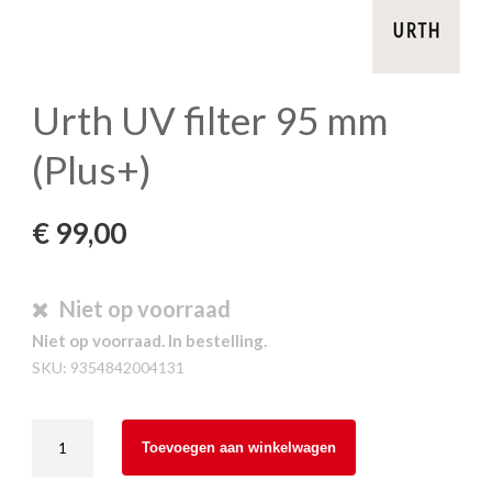
Urth UV filter 95 mm
(Plus+)
€
99,00
Niet op voorraad
Niet op voorraad. In bestelling.
SKU:
9354842004131
Urth
Toevoegen aan winkelwagen
UV
filter