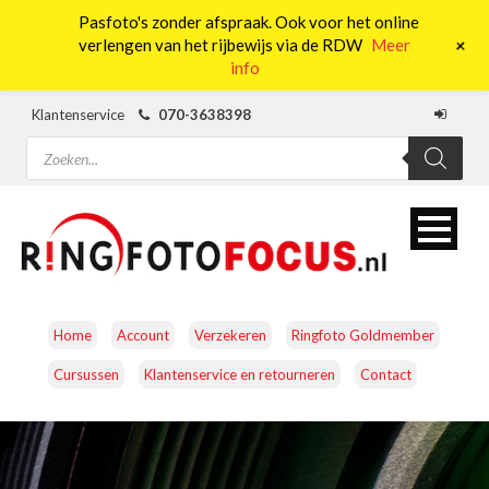
Pasfoto's zonder afspraak. Ook voor het online
0
+
verlengen van het rijbewijs via de RDW
Meer
info
Klantenservice
070-3638398
Producten
zoeken
Home
Account
Verzekeren
Ringfoto Goldmember
Cursussen
Klantenservice en retourneren
Contact
CAMERA’S
OBJECTIEVEN
ACCESSOIRES