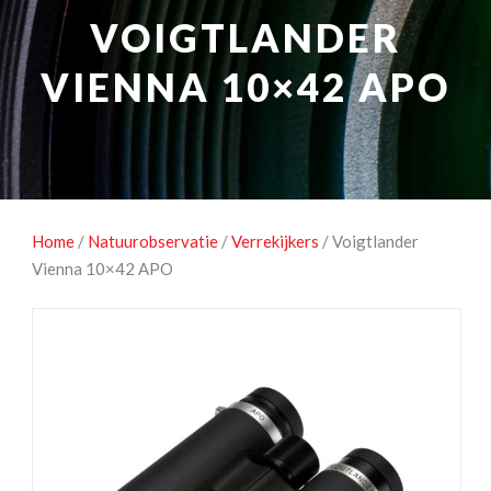
NATUUROBSERVATIE
MEDIA EN ENERGIE
VOIGTLANDER
STUDIOFOTOGRAFIE
OCCASIONS
VIENNA 10×42 APO
Home
/
Natuurobservatie
/
Verrekijkers
/ Voigtlander
Vienna 10×42 APO