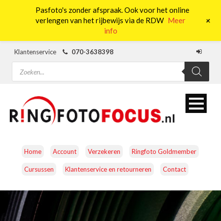
Pasfoto's zonder afspraak. Ook voor het online
0
+
verlengen van het rijbewijs via de RDW
Meer
info
Klantenservice
070-3638398
Producten
zoeken
Home
Account
Verzekeren
Ringfoto Goldmember
Cursussen
Klantenservice en retourneren
Contact
CAMERA’S
OBJECTIEVEN
ACCESSOIRES