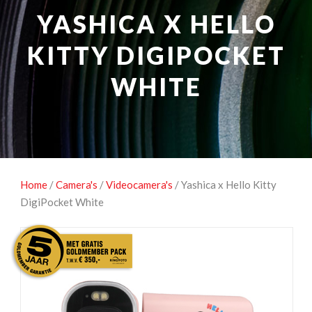
NATUUROBSERVATIE
MEDIA EN ENERGIE
YASHICA X HELLO
STUDIOFOTOGRAFIE
OCCASIONS
KITTY DIGIPOCKET
WHITE
Home
/
Camera's
/
Videocamera's
/ Yashica x Hello Kitty
DigiPocket White