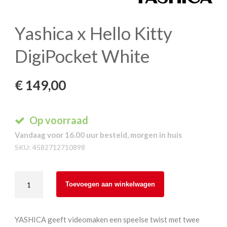
Yashica x Hello Kitty
DigiPocket White
€
149,00
Op voorraad
Vandaag voor 16.00 uur besteld, morgen in huis
SKU:
4582712710898
Yashica
Toevoegen aan winkelwagen
x
Hello
Kitty
YASHICA geeft videomaken een speelse twist met twee