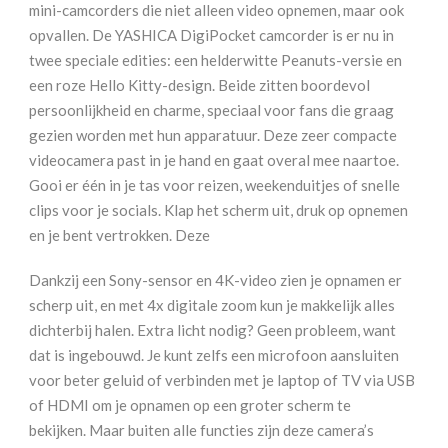
DigiPocket
mini-camcorders die niet alleen video opnemen, maar ook
White
opvallen. De YASHICA DigiPocket camcorder is er nu in
aantal
twee speciale edities: een helderwitte Peanuts-versie en
een roze Hello Kitty-design. Beide zitten boordevol
persoonlijkheid en charme, speciaal voor fans die graag
gezien worden met hun apparatuur. Deze zeer compacte
videocamera past in je hand en gaat overal mee naartoe.
Gooi er één in je tas voor reizen, weekenduitjes of snelle
clips voor je socials. Klap het scherm uit, druk op opnemen
en je bent vertrokken. Deze
Dankzij een Sony-sensor en 4K-video zien je opnamen er
scherp uit, en met 4x digitale zoom kun je makkelijk alles
dichterbij halen. Extra licht nodig? Geen probleem, want
dat is ingebouwd. Je kunt zelfs een microfoon aansluiten
voor beter geluid of verbinden met je laptop of TV via USB
of HDMI om je opnamen op een groter scherm te
bekijken. Maar buiten alle functies zijn deze camera’s