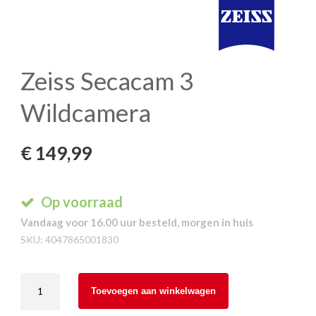
Zeiss Secacam 3
Wildcamera
€
149,99
Op voorraad
Vandaag voor 16.00 uur besteld, morgen in huis
SKU:
4047865001830
Zeiss
Toevoegen aan winkelwagen
Secacam
3