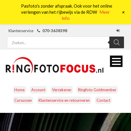
Pasfoto's zonder afspraak. Ook voor het online
0
+
verlengen van het rijbewijs via de RDW
Meer
info
Klantenservice
070-3638398
Producten
zoeken
Home
Account
Verzekeren
Ringfoto Goldmember
Cursussen
Klantenservice en retourneren
Contact
CAMERA’S
OBJECTIEVEN
ACCESSOIRES