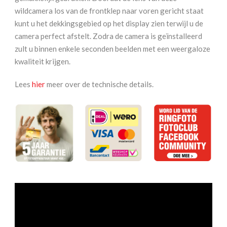
wildcamera los van de frontklep naar voren gericht staat
kunt u het dekkingsgebied op het display zien terwijl u de
camera perfect afstelt. Zodra de camera is geïnstalleerd
zult u binnen enkele seconden beelden met een weergaloze
kwaliteit krijgen.
Lees
hier
meer over de technische details.