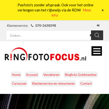
Pasfoto's zonder afspraak. Ook voor het online
0
+
verlengen van het rijbewijs via de RDW
Meer
info
Klantenservice
070-3638398
Producten
zoeken
Home
Account
Verzekeren
Ringfoto Goldmember
Cursussen
Klantenservice en retourneren
Contact
CAMERA’S
OBJECTIEVEN
ACCESSOIRES