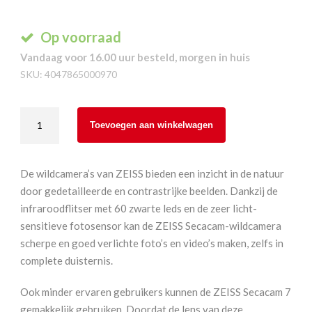
Op voorraad
Vandaag voor 16.00 uur besteld, morgen in huis
SKU:
4047865000970
Zeiss
Toevoegen aan winkelwagen
Secacam
7
Wildcamera
De wildcamera’s van ZEISS bieden een inzicht in de natuur
aantal
door gedetailleerde en contrastrijke beelden. Dankzij de
infraroodflitser met 60 zwarte leds en de zeer licht-
sensitieve fotosensor kan de ZEISS Secacam-wildcamera
scherpe en goed verlichte foto’s en video’s maken, zelfs in
complete duisternis.
Ook minder ervaren gebruikers kunnen de ZEISS Secacam 7
gemakkelijk gebruiken. Doordat de lens van deze