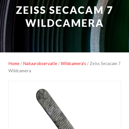
NATUUROBSERVATIE
MEDIA EN ENERGIE
ZEISS SECACAM 7
STUDIOFOTOGRAFIE
OCCASIONS
WILDCAMERA
Home
/
Natuurobservatie
/
Wildcamera's
/ Zeiss Secacam 7
Wildcamera