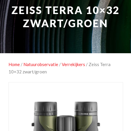
NATUUROBSERVATIE
MEDIA EN ENERGIE
ZEISS TERRA 10×32
STUDIOFOTOGRAFIE
OCCASIONS
ZWART/GROEN
Home
/
Natuurobservatie
/
Verrekijkers
/ Zeiss Terra
10×32 zwart/groen