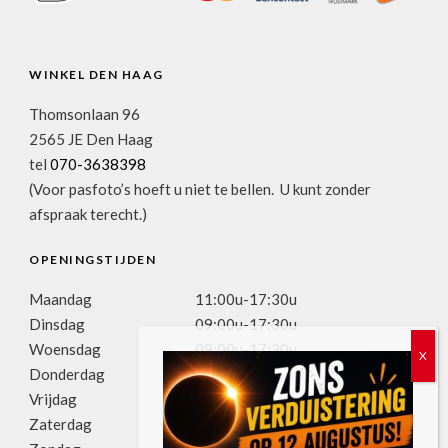
WINKEL DEN HAAG
Thomsonlaan 96
2565 JE Den Haag
tel
070-3638398
(Voor pasfoto’s hoeft u niet te bellen. U kunt zonder
afspraak terecht.)
OPENINGSTIJDEN
Maandag
11:00u-17:30u
Dinsdag
09:00u-17:30u
Woensdag
09:00u-17:30u
Donderdag
09:00u-17:30u
Vrijdag
09:00u-17:30u
Zaterdag
09:00u-17:00u