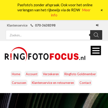
Pasfoto's zonder afspraak. Ook voor het online
0
+
verlengen van het rijbewijs via de RDW
Meer
info
Klantenservice
070-3638398
Producten
zoeken
Home
Account
Verzekeren
Ringfoto Goldmember
Cursussen
Klantenservice en retourneren
Contact
CAMERA’S
OBJECTIEVEN
ACCESSOIRES