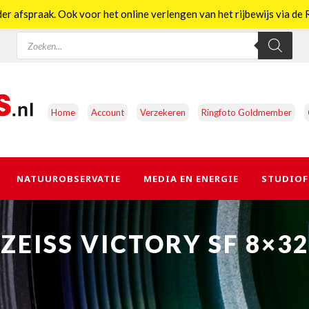
er afspraak. Ook voor het online verlengen van het rijbewijs via d
Producten
zoeken
Home
Account
Verzekeren
Ringfoto Goldmember
NATUUROBSERVATIE
MEDIA EN ENERGIE
STUDIOF
ZEISS VICTORY SF 8×32