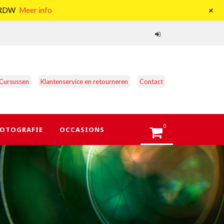
+
e RDW
Meer info
Cursussen
Klantenservice en retourneren
Contact
0
OTOGRAFIE
OCCASIONS