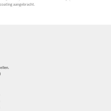
 coating aangebracht.
bellen.
)
u
u
u