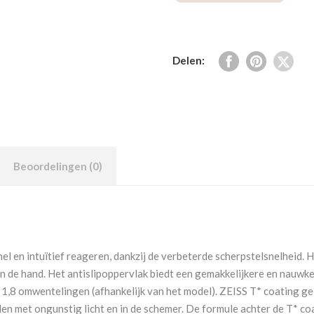
Delen:
Beoordelingen (0)
 en intuïtief reageren, dankzij de verbeterde scherpstelsnelheid. He
an de hand. Het antislipoppervlak biedt een gemakkelijkere en nauwk
 1,8 omwentelingen (afhankelijk van het model). ZEISS T* coating ge
eden met ongunstig licht en in de schemer. De formule achter de T* 