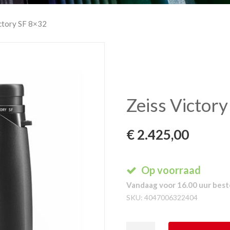
ictory SF 8×32
Zeiss Victor
€
2.425,00
Op voorraad
Vandaag voor 16.00 uur beste
SKU:
4047006322404
Zeiss