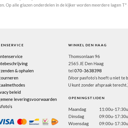
en. Op alle glazen onderdelen in de kijker worden meerdere lagen T*
TENSERVICE
WINKEL DEN HAAG
antenservice
Thomsonlaan 96
tebeschrijving
2565 JE Den Haag
rzenden & ophalen
tel
070-3638398
tourneren
(Voor pasfoto’s hoeft u niet te 
taalmethodes
U kunt zonder afspraak terecht.
vacy beleid
OPENINGSTIJDEN
gemene leveringsvoorwaarden
sfoto’s
Maandag
11:00u-17:30
Dinsdag
09:00u-17:30
Woensdag
09:00u-17:30