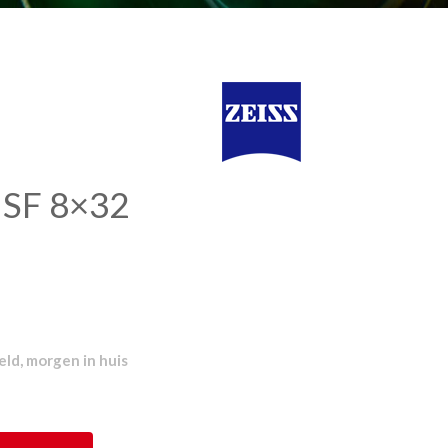
y SF 8×32
ld, morgen in huis