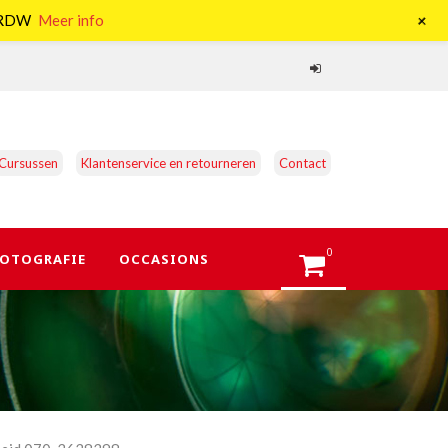
+
e RDW
Meer info
Cursussen
Klantenservice en retourneren
Contact
0
OTOGRAFIE
OCCASIONS