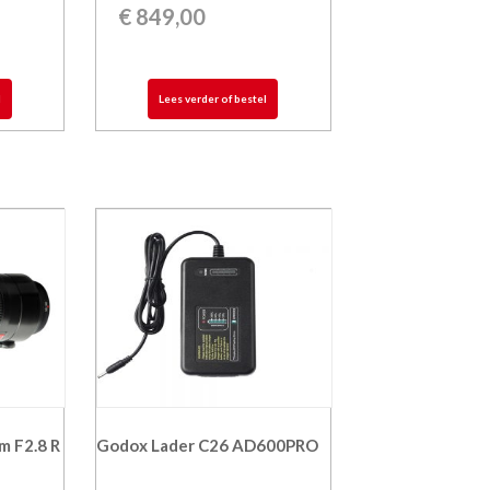
€
849,00
l
Lees verder of bestel
m F2.8 R
Godox Lader C26 AD600PRO