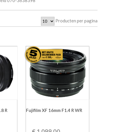
rheid 070-3638398
Producten per pagina
.8 R
Fujifilm XF 16mm F1.4 R WR
€
1.099,00