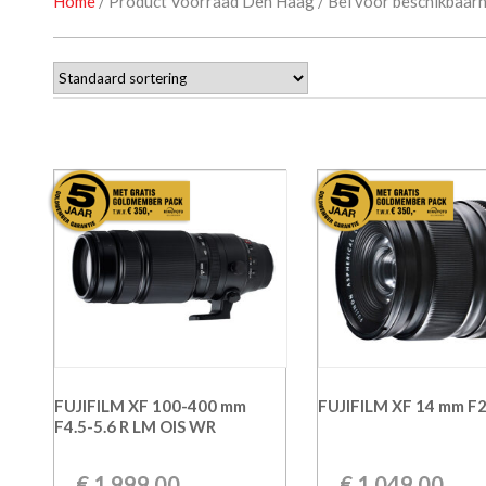
Home
/ Product Voorraad Den Haag / Bel voor beschikbaa
FUJIFILM XF 100-400 mm
FUJIFILM XF 14 mm F2
F4.5-5.6 R LM OIS WR
€
1.999,00
€
1.049,00