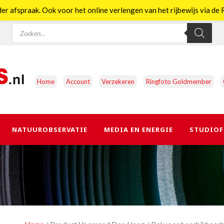
er afspraak. Ook voor het online verlengen van het rijbewijs via d
Producten
zoeken
Home
Account
Verzekeren
Ringfoto Goldmember
NATUUROBSERVATIE
MEDIA EN ENERGIE
STUDIOF