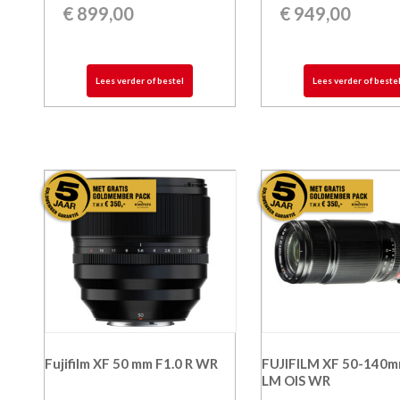
€
899,00
€
949,00
Lees verder of bestel
Lees verder of beste
Fujifilm XF 50 mm F1.0 R WR
FUJIFILM XF 50-140m
LM OIS WR