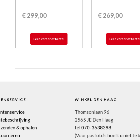
€
299,00
€
269,00
Lees verder of bestel
Lees verder of beste
TENSERVICE
WINKEL DEN HAAG
antenservice
Thomsonlaan 96
tebeschrijving
2565 JE Den Haag
rzenden & ophalen
tel
070-3638398
tourneren
(Voor pasfoto’s hoeft u niet te 