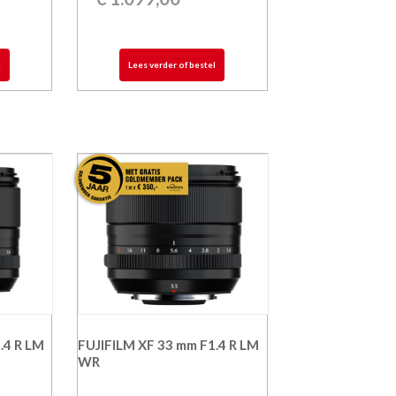
l
Lees verder of bestel
.4 R LM
FUJIFILM XF 33 mm F1.4 R LM
WR