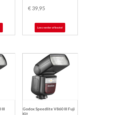
€
39,95
l
Lees verder of bestel
III
Godox Speedlite V860 III Fuji
Kit