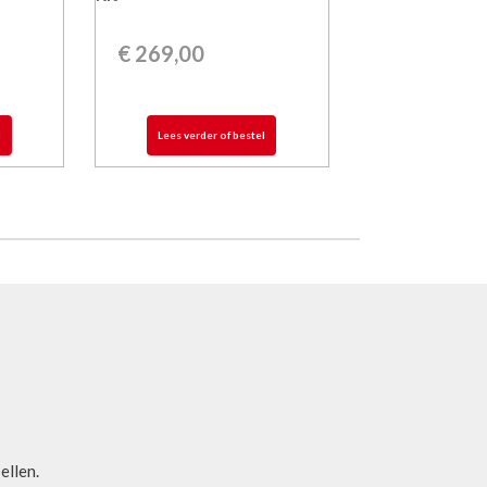
€
269,00
l
Lees verder of bestel
bellen.