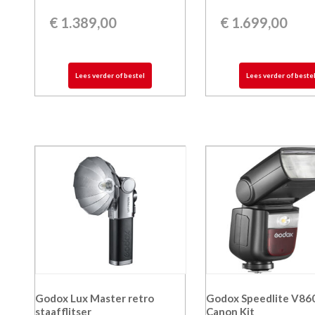
€
1.389,00
€
1.699,00
Lees verder of bestel
Lees verder of beste
Godox Lux Master retro
Godox Speedlite V860 
staafflitser
Canon Kit