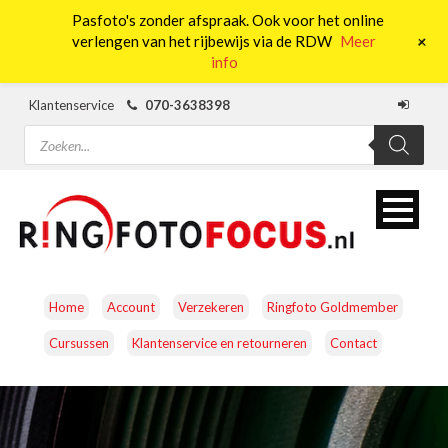
Pasfoto's zonder afspraak. Ook voor het online
0
+
verlengen van het rijbewijs via de RDW
Meer
info
Klantenservice
070-3638398
Producten
zoeken
Home
Account
Verzekeren
Ringfoto Goldmember
Cursussen
Klantenservice en retourneren
Contact
CAMERA’S
OBJECTIEVEN
ACCESSOIRES