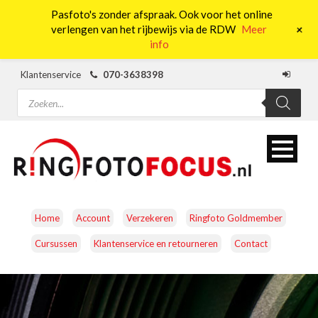
Pasfoto's zonder afspraak. Ook voor het online
0
+
verlengen van het rijbewijs via de RDW
Meer
info
Klantenservice
070-3638398
Producten
zoeken
Home
Account
Verzekeren
Ringfoto Goldmember
Cursussen
Klantenservice en retourneren
Contact
CAMERA’S
OBJECTIEVEN
ACCESSOIRES