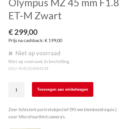
Olympus MZ 45 mm F1.8
ET-M Zwart
€
299,00
Prijs na cashback: € 199,00
Niet op voorraad
Niet op voorraad. In bestelling.
SKU:
4545350044138
Olympus
Toevoegen aan winkelwagen
MZ
45
mm
Zeer lichtsterk portretobjectief (90 mm kleinbeeld equiv.)
F1.8
voor Microfourthird camera’s.
ET-
M