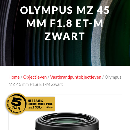
NATUUROBSERVATIE
MEDIA EN ENERGIE
OLYMPUS MZ 45
STUDIOFOTOGRAFIE
OCCASIONS
MM F1.8 ET-M
ZWART
Home
/
Objectieven
/
Vastbrandpuntobjectieven
/ Olympus
MZ 45 mm F1.8 ET-M Zwart