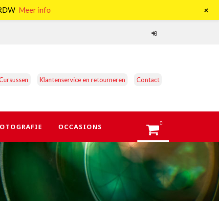
+
e RDW
Meer info
Cursussen
Klantenservice en retourneren
Contact
0
OTOGRAFIE
OCCASIONS