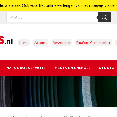
er afspraak. Ook voor het online verlengen van het rijbewijs via d
Producten
zoeken
Home
Account
Verzekeren
Ringfoto Goldmember
NATUUROBSERVATIE
MEDIA EN ENERGIE
STUDIOF