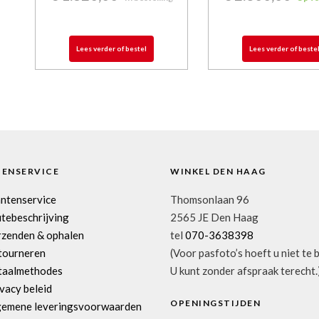
Lees verder of bestel
Lees verder of beste
TENSERVICE
WINKEL DEN HAAG
antenservice
Thomsonlaan 96
tebeschrijving
2565 JE Den Haag
rzenden & ophalen
tel
070-3638398
tourneren
(Voor pasfoto’s hoeft u niet te 
taalmethodes
U kunt zonder afspraak terecht.
vacy beleid
OPENINGSTIJDEN
gemene leveringsvoorwaarden