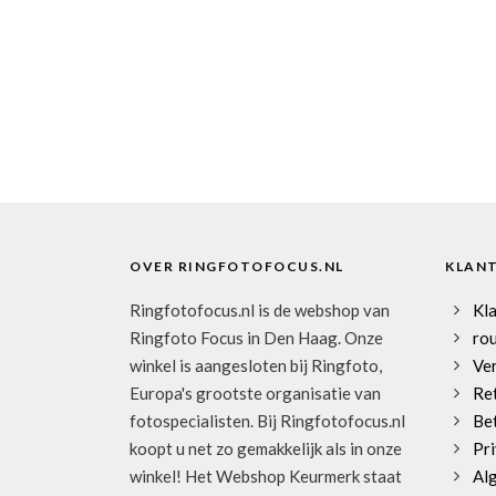
OVER RINGFOTOFOCUS.NL
KLAN
Ringfotofocus.nl is de webshop van
Kl
Ringfoto Focus in Den Haag. Onze
rou
winkel is aangesloten bij Ringfoto,
Ve
Europa's grootste organisatie van
Re
fotospecialisten. Bij Ringfotofocus.nl
Be
koopt u net zo gemakkelijk als in onze
Pri
winkel! Het Webshop Keurmerk staat
Al