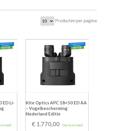
Producten per pagina
 ED Li-
Kite Optics APC 18×50 ED AA
ng
– Vogelbescherming
Nederland Editie
€
1.770,00
oorraad
Op voorraad