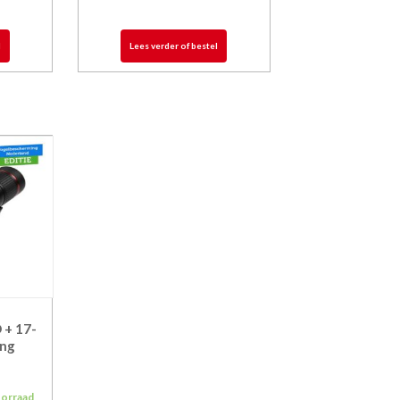
l
Lees verder of bestel
 + 17-
ing
oorraad