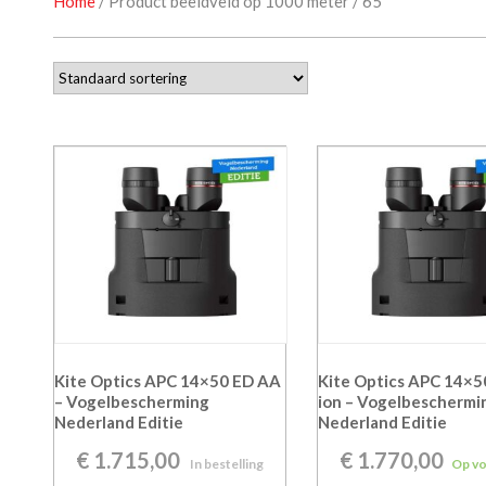
Home
/ Product beeldveld op 1000 meter / 65
Kite Optics APC 14×50 ED AA
Kite Optics APC 14×50
– Vogelbescherming
ion – Vogelbeschermi
Nederland Editie
Nederland Editie
€
1.715,00
€
1.770,00
In bestelling
Op v