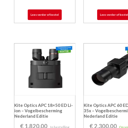
Lees verder of bestel
Lees verder of beste
Kite Optics APC 18×50 ED Li-
Kite Optics APC 60 ED
ion – Vogelbescherming
35x – Vogelbescherm
Nederland Editie
Nederland Editie
€
1.820,00
€
2.300,00
In bestelling
Op v