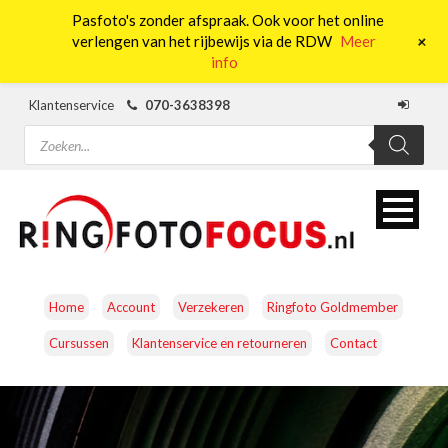
Pasfoto's zonder afspraak. Ook voor het online
0
+
verlengen van het rijbewijs via de RDW
Meer
info
Klantenservice
070-3638398
Producten
zoeken
Home
Account
Verzekeren
Ringfoto Goldmember
Cursussen
Klantenservice en retourneren
Contact
CAMERA’S
OBJECTIEVEN
ACCESSOIRES