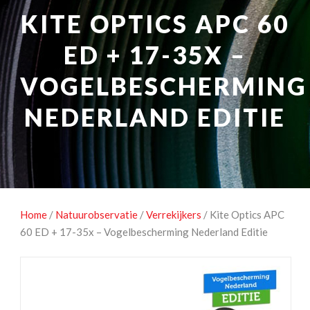
NATUUROBSERVATIE
MEDIA EN ENERGIE
KITE OPTICS APC 60
STUDIOFOTOGRAFIE
OCCASIONS
ED + 17-35X –
VOGELBESCHERMING
NEDERLAND EDITIE
Home
/
Natuurobservatie
/
Verrekijkers
/ Kite Optics APC
60 ED + 17-35x – Vogelbescherming Nederland Editie