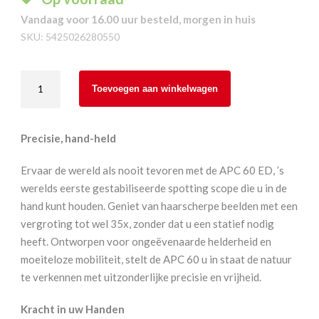
Vandaag voor 16.00 uur besteld, morgen in huis
SKU:
5425026280550
Kite
Toevoegen aan winkelwagen
Optics
APC
60
Precisie, hand-held
ED
+
Ervaar de wereld als nooit tevoren met de APC 60 ED, ’s
17-
werelds eerste gestabiliseerde spotting scope die u in de
35x
hand kunt houden. Geniet van haarscherpe beelden met een
-
vergroting tot wel 35x, zonder dat u een statief nodig
Vogelbescherming
heeft. Ontworpen voor ongeëvenaarde helderheid en
Nederland
moeiteloze mobiliteit, stelt de APC 60 u in staat de natuur
Editie
te verkennen met uitzonderlijke precisie en vrijheid.
aantal
Kracht in uw Handen