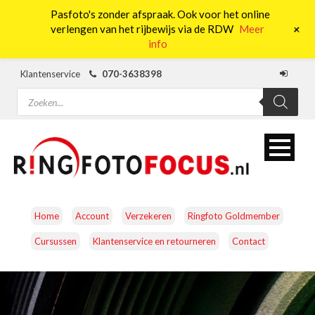
Pasfoto's zonder afspraak. Ook voor het online
0
+
verlengen van het rijbewijs via de RDW
Meer
info
Klantenservice
070-3638398
Producten
zoeken
Home
Account
Verzekeren
Ringfoto Goldmember
Cursussen
Klantenservice en retourneren
Contact
CAMERA’S
OBJECTIEVEN
ACCESSOIRES