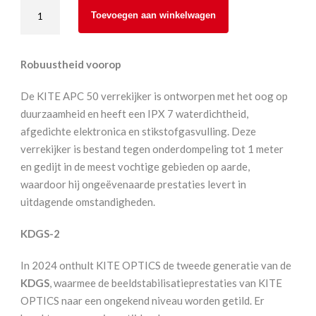
Kite
Toevoegen aan winkelwagen
Optics
APC
14x50
Robuustheid voorop
ED
AA
De KITE APC 50 verrekijker is ontworpen met het oog op
-
duurzaamheid en heeft een IPX 7 waterdichtheid,
Vogelbescherming
afgedichte elektronica en stikstofgasvulling. Deze
Nederland
verrekijker is bestand tegen onderdompeling tot 1 meter
Editie
en gedijt in de meest vochtige gebieden op aarde,
aantal
waardoor hij ongeëvenaarde prestaties levert in
uitdagende omstandigheden.
KDGS-2
In 2024 onthult KITE OPTICS de tweede generatie van de
KDGS
, waarmee de beeldstabilisatieprestaties van KITE
OPTICS naar een ongekend niveau worden getild. Er