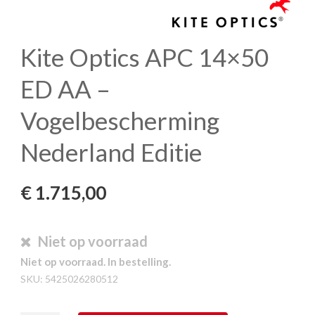
Kite Optics APC 14×50
ED AA –
Vogelbescherming
Nederland Editie
€
1.715,00
Niet op voorraad
Niet op voorraad. In bestelling.
SKU:
5425026280512