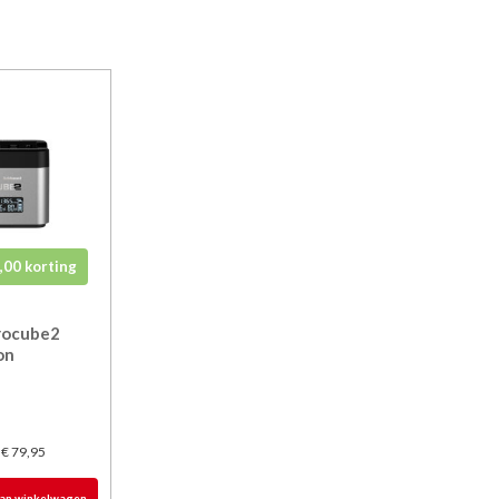
,00 korting
rocube2
on
5
€ 79,95
:
an winkelwagen