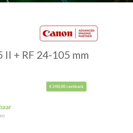
 II + RF 24-105 mm
elijke
Huidige
€ 200,00 cashback
prijs
rbaar
is:
gen
.
€ 5.799,00.