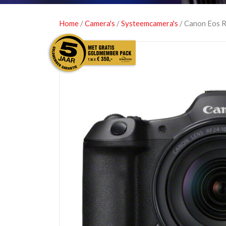
Home
/
Camera's
/
Systeemcamera's
/ Canon Eos R