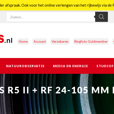
er afspraak. Ook voor het online verlengen van het rijbewijs via d
Producten
zoeken
Home
Account
Verzekeren
Ringfoto Goldmember
NATUUROBSERVATIE
MEDIA EN ENERGIE
STUDIOF
R5 II + RF 24-105 MM 