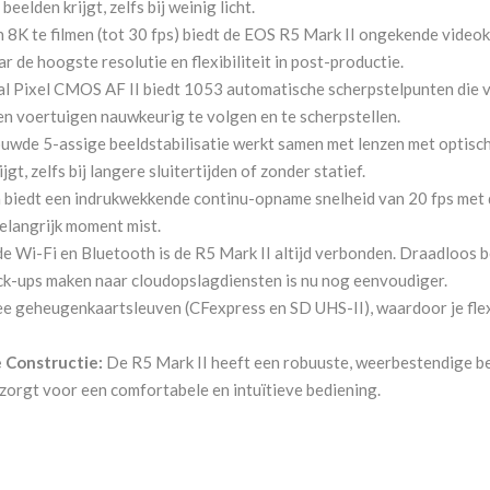
elden krijgt, zelfs bij weinig licht.
 8K te filmen (tot 30 fps) biedt de EOS R5 Mark II ongekende videok
r de hoogste resolutie en flexibiliteit in post-productie.
l Pixel CMOS AF II biedt 1053 automatische scherpstelpunten die v
en voertuigen nauwkeurig te volgen en te scherpstellen.
wde 5-assige beeldstabilisatie werkt samen met lenzen met optische
t, zelfs bij langere sluitertijden of zonder statief.
biedt een indrukwekkende continu-opname snelheid van 20 fps met de
elangrijk moment mist.
Wi-Fi en Bluetooth is de R5 Mark II altijd verbonden. Draadloos b
k-ups maken naar cloudopslagdiensten is nu nog eenvoudiger.
e geheugenkaartsleuven (CFexpress en SD UHS-II), waardoor je flexi
Constructie:
De R5 Mark II heeft een robuuste, weerbestendige be
rgt voor een comfortabele en intuïtieve bediening.