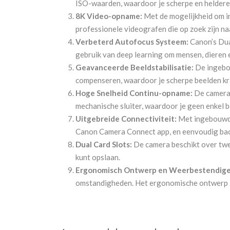
ISO-waarden, waardoor je scherpe en heldere be
8K Video-opname:
Met de mogelijkheid om in
professionele videografen die op zoek zijn naa
Verbeterd Autofocus Systeem:
Canon’s Dua
gebruik van deep learning om mensen, dieren 
Geavanceerde Beeldstabilisatie:
De ingebou
compenseren, waardoor je scherpe beelden krijg
Hoge Snelheid Continu-opname:
De camera 
mechanische sluiter, waardoor je geen enkel b
Uitgebreide Connectiviteit:
Met ingebouwde 
Canon Camera Connect app, en eenvoudig bac
Dual Card Slots:
De camera beschikt over twe
kunt opslaan.
Ergonomisch Ontwerp en Weerbestendige 
omstandigheden. Het ergonomische ontwerp zo