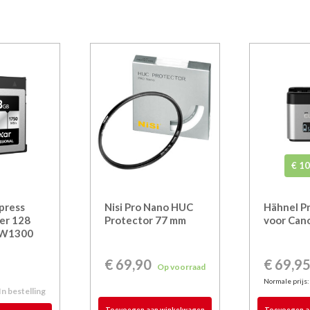
€ 10
press
Nisi Pro Nano HUC
Hähnel P
ver 128
Protector 77 mm
voor Can
/W1300
€
69,90
€ 69,9
0
Op voorraad
Normale prijs
In bestelling
Toevoegen aan winkelwagen
Toevoegen a