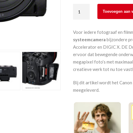
Canon
Toevoegen aan 
Eos
R5
II
Voor iedere fotograaf en film
+
systeemcamera
bijzondere pr
RF
Accelerator en DIGIC X. DE Du
24-
ervoor dat bewegende onderwe
105
megapixel foto’s met maximaal
mm
creatieve werk tot nu toe vast
F4
L
Bij dit artikel wordt het Can
IS
meegeleverd.
USM
aantal