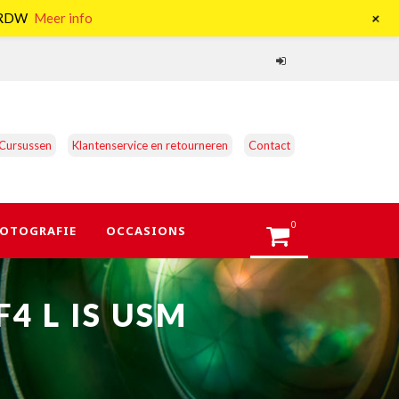
+
e RDW
Meer info
Cursussen
Klantenservice en retourneren
Contact
0
OTOGRAFIE
OCCASIONS
F4 L IS USM