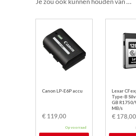
Je zou ook kunnen houden van …
Canon LP-E6P accu
Lexar CFex
Type-B Sil
GB R1750
MB/s
€
119,00
€
178,0
Op voorraad