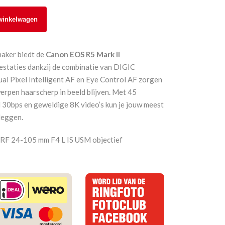
winkelwagen
maker biedt de
Canon EOS R5 Mark II
estaties dankzij de combinatie van DIGIC
al Pixel Intelligent AF en Eye Control AF zorgen
rpen haarscherp in beeld blijven. Met 45
 30bps en geweldige 8K video’s kun je jouw meest
leggen.
on RF 24-105 mm F4 L IS USM objectief