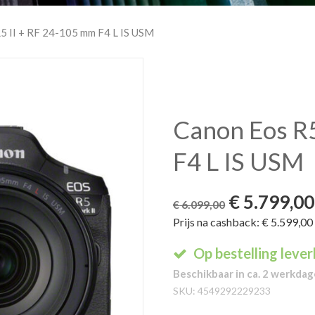
5 II + RF 24-105 mm F4 L IS USM
Canon Eos R5
F4 L IS USM
Oorspronk
€
5.799,00
€
6.099,00
Prijs na cashback: € 5.599,00
prijs
Op bestelling leve
was:
Beschikbaar in ca. 2 werkda
€ 6.099,00
SKU:
4549292229233