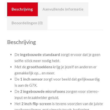
Beschrijving
Aanvullende informatie
Beoordelingen (0)
Beschrijving
De
ingebouwde standaard
zorgt ervoor dat je geen
selfie-stick meer nodig hebt.
Met de
groothoeklens
krijg je jezelf en anderen er
gemakkelijk op… en meer.
De
1 inch sensor
zorgt voor beeld dat gelijkwaardig
is aan de G7X.
De
2 ingebouwde microfoons
zorgen voor stereo-
input en kraakhelder geluid.
Het
2 inch flip-screen
is tevens voorzien van de juiste
snelkoppelingen, met simpele touch-bediening.