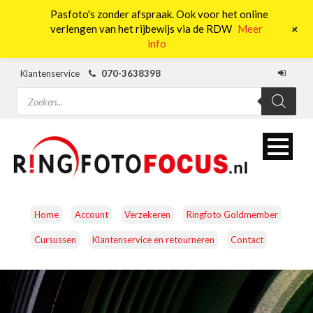
Pasfoto's zonder afspraak. Ook voor het online
0
+
verlengen van het rijbewijs via de RDW
Meer
info
Klantenservice
070-3638398
Producten
zoeken
Home
Account
Verzekeren
Ringfoto Goldmember
Cursussen
Klantenservice en retourneren
Contact
CAMERA’S
OBJECTIEVEN
ACCESSOIRES