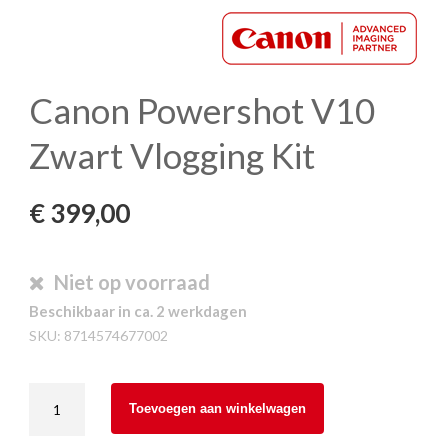
Canon Powershot V10
Zwart Vlogging Kit
€
399,00
Niet op voorraad
Beschikbaar in ca. 2 werkdagen
SKU:
8714574677002
Canon
Toevoegen aan winkelwagen
Powershot
V10