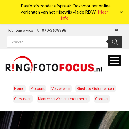
Pasfoto's zonder afspraak. Ook voor het online
0
+
verlengen van het rijbewijs via de RDW
Meer
info
Klantenservice
070-3638398
Producten
zoeken
Home
Account
Verzekeren
Ringfoto Goldmember
Cursussen
Klantenservice en retourneren
Contact
CAMERA’S
OBJECTIEVEN
ACCESSOIRES