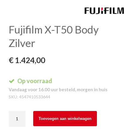
Fujifilm X-T50 Body
Zilver
€
1.424,00
Op voorraad
Vandaag voor 16.00 uur besteld, morgen in huis
SKU:
4547410533644
Fujifilm
Toevoegen aan winkelwagen
X-
T50