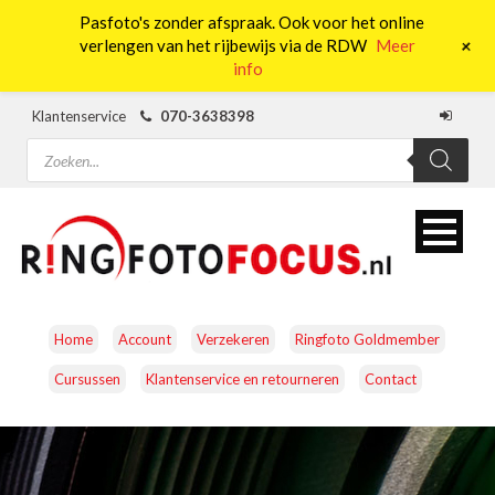
Pasfoto's zonder afspraak. Ook voor het online
0
+
verlengen van het rijbewijs via de RDW
Meer
info
Klantenservice
070-3638398
Producten
zoeken
Home
Account
Verzekeren
Ringfoto Goldmember
Cursussen
Klantenservice en retourneren
Contact
CAMERA’S
OBJECTIEVEN
ACCESSOIRES