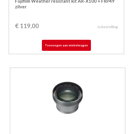
Fujifilm Weather resistant kit AR-X100 + FRP49
zilver
€
119,00
In bestelling
Toevoegen aan winkelwagen