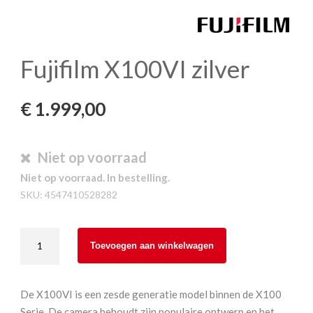
Fujifilm X100VI zilver
€
1.999,00
Niet op voorraad
Niet op voorraad. In bestelling.
SKU:
4547410528282
Fujifilm
Toevoegen aan winkelwagen
X100VI
zilver
aantal
De X100VI is een zesde generatie model binnen de X100
Serie. De camera behoudt zijn populaire ontwerp en het