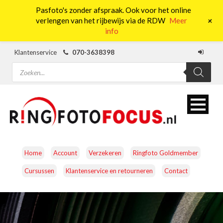
Pasfoto's zonder afspraak. Ook voor het online
0
+
verlengen van het rijbewijs via de RDW
Meer
info
Klantenservice
070-3638398
Producten
zoeken
Home
Account
Verzekeren
Ringfoto Goldmember
Cursussen
Klantenservice en retourneren
Contact
CAMERA’S
OBJECTIEVEN
ACCESSOIRES