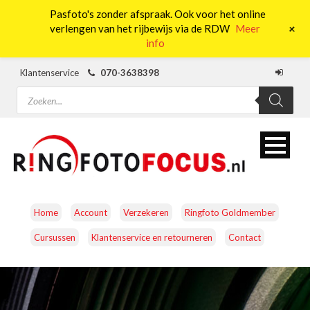
Pasfoto's zonder afspraak. Ook voor het online
0
+
verlengen van het rijbewijs via de RDW
Meer
info
Klantenservice
070-3638398
Producten
zoeken
Home
Account
Verzekeren
Ringfoto Goldmember
Cursussen
Klantenservice en retourneren
Contact
CAMERA’S
OBJECTIEVEN
ACCESSOIRES