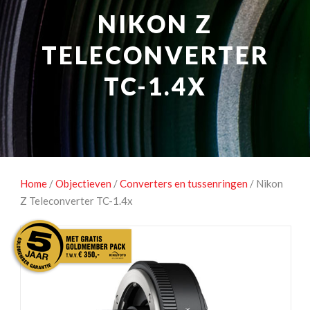
NATUUROBSERVATIE
MEDIA EN ENERGIE
NIKON Z
STUDIOFOTOGRAFIE
OCCASIONS
TELECONVERTER
TC-1.4X
Home
/
Objectieven
/
Converters en tussenringen
/ Nikon
Z Teleconverter TC-1.4x