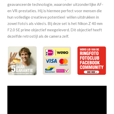
geavanceerde technologie, waaronder uitzonderlijke AF-
en VR-prestaties. Hij is hiermee perfect voor mensen die
hun volledige creatieve potentieel willen uitdrukken in
zowel foto’s als video’s. Bij deze set is het Nikon Z 40 mm
F2.0 SE prime objectief meegeleverd. Dit objectief heeft
dezelfde retrostijl als de camera zelf.