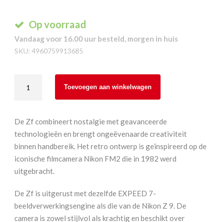
Op voorraad
Vandaag voor 16.00 uur besteld, morgen in huis
SKU:
4960759913685
Nikon
Toevoegen aan winkelwagen
Zf
Black
+
De Zf combineert nostalgie met geavanceerde
Z
technologieën en brengt ongeëvenaarde creativiteit
40
binnen handbereik. Het retro ontwerp is geïnspireerd op de
mm
iconische filmcamera Nikon FM2 die in 1982 werd
F2.0
uitgebracht.
SE
aantal
De Zf is uitgerust met dezelfde EXPEED 7-
beeldverwerkingsengine als die van de Nikon Z 9. De
camera is zowel stijlvol als krachtig en beschikt over