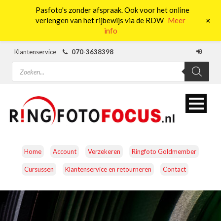
Pasfoto's zonder afspraak. Ook voor het online
0
+
verlengen van het rijbewijs via de RDW
Meer
info
Klantenservice
070-3638398
Producten
zoeken
Home
Account
Verzekeren
Ringfoto Goldmember
Cursussen
Klantenservice en retourneren
Contact
CAMERA’S
OBJECTIEVEN
ACCESSOIRES