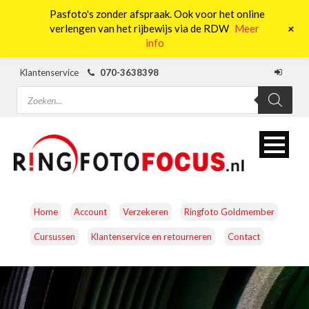
Pasfoto's zonder afspraak. Ook voor het online
0
+
verlengen van het rijbewijs via de RDW
Meer
info
Klantenservice
070-3638398
Producten
zoeken
Home
Account
Verzekeren
Ringfoto Goldmember
Cursussen
Klantenservice en retourneren
Contact
CAMERA’S
OBJECTIEVEN
ACCESSOIRES