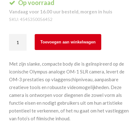
Op voorraad
Vandaag voor 16.00 uur besteld, morgen in huis
SKU:
4545350056452
OM
Toevoegen aan winkelwagen
System
OM-
3
Met zijn slanke, compacte body die is geïnspireerd op de
Body
iconische Olympus analoge OM-1 SLR camera, levert de
aantal
OM-3 prestaties op vlaggenschipniveau, aanpasbare
creatieve tools en robuuste videomogelijkheden. Deze
camera is ontworpen voor diegenen die zowel vorm als
functie eisen en nodigt gebruikers uit om hun artistieke
potentieel te verkennen, of het nu gaat om het vastleggen
van foto’s of filmische inhoud.