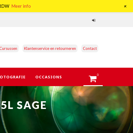
+
e RDW
Meer info
Cursussen
Klantenservice en retourneren
Contact
0
OTOGRAFIE
OCCASIONS
35L SAGE