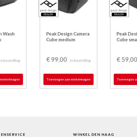
gn Wash
Peak Design Camera
Peak Des
k
Cube medium
Cube sma
€
99,00
€
59,0
In bestelling
In bestelling
 winkelwagen
Toevoegen aan winkelwagen
Toevoegen a
TENSERVICE
WINKEL DEN HAAG