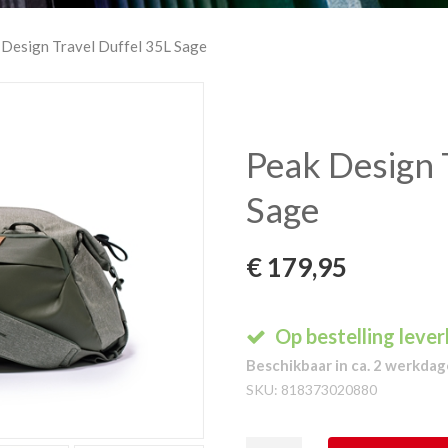
 Design Travel Duffel 35L Sage
Peak Design 
Sage
€
179,95
Op bestelling leve
Beschikbaar in ca. 2 werkda
SKU:
818373020880