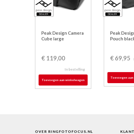
Peak Design Camera
Peak Desi
Cube large
Pouch blac
€
119,00
€
69,95
In bestelling
Toevoegen aan
Toevoegen aan winkelwagen
OVER RINGFOTOFOCUS.NL
KLAN