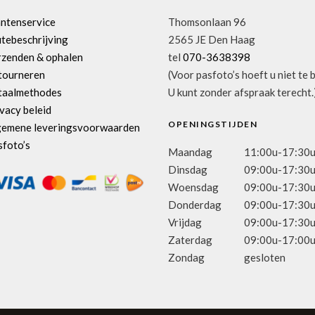
antenservice
Thomsonlaan 96
tebeschrijving
2565 JE Den Haag
rzenden & ophalen
tel
070-3638398
tourneren
(Voor pasfoto’s hoeft u niet te 
taalmethodes
U kunt zonder afspraak terecht.
vacy beleid
OPENINGSTIJDEN
gemene leveringsvoorwaarden
sfoto’s
Maandag
11:00u-17:30
Dinsdag
09:00u-17:30
Woensdag
09:00u-17:30
Donderdag
09:00u-17:30
Vrijdag
09:00u-17:30
Zaterdag
09:00u-17:00
Zondag
gesloten