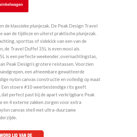
winkelwagen
n de klassieke plunjezak. De Peak Design Travel
 aan de tijdloze en uiterst praktische plunjezak.
chting, sporttas of sidekick van een van de
, de Travel Duffel 35L is even mooi als
5L is een perfecte weekender, overnachtingstas,
van Peak Design’s grotere reistassen. Voorzien
handgrepen, een afneembare gewatteerde
ige nylon canvas constructie en volledig op maat
 Een stoere #10 weerbestendige rits geeft
dat perfect past bij de apart verkrijgbare Peak
ne en 4 externe zakken zorgen voor extra
ylon canvas shell met ultra-duurzame
derzijde.