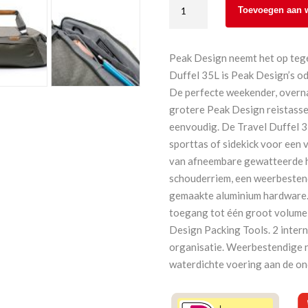
Peak
Toevoegen aan 
Design
Travel
Duffel
Peak Design neemt het op tege
35L
Duffel 35L is Peak Design’s ode
Sage
De perfecte weekender, overna
aantal
grotere Peak Design reistassen
eenvoudig. De Travel Duffel 3
sporttas of sidekick voor een 
van afneembare gewatteerde 
schouderriem, een weerbestend
gemaakte aluminium hardware.
toegang tot één groot volume, 
Design Packing Tools. 2 inter
organisatie. Weerbestendige n
waterdichte voering aan de on