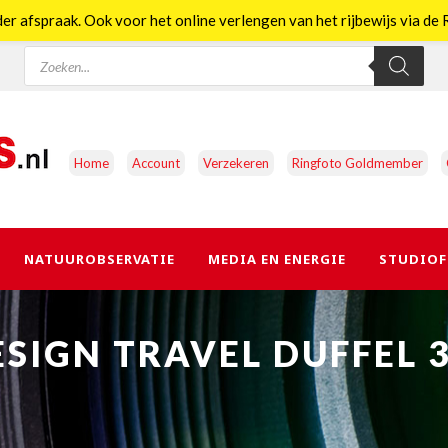
er afspraak. Ook voor het online verlengen van het rijbewijs via d
Producten
zoeken
Home
Account
Verzekeren
Ringfoto Goldmember
NATUUROBSERVATIE
MEDIA EN ENERGIE
STUDIOF
SIGN TRAVEL DUFFEL 