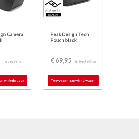
ign Camera
Peak Design Tech
ll
Pouch black
0
€
69,95
In bestelling
In bestelling
an winkelwagen
Toevoegen aan winkelwagen