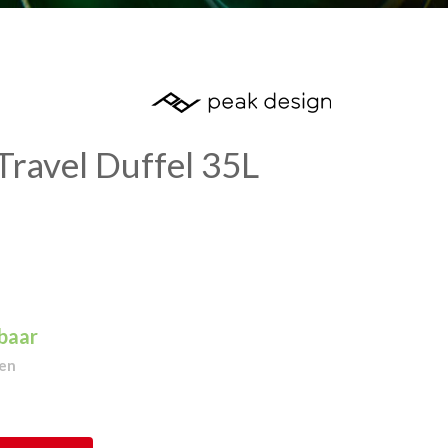
Travel Duffel 35L
rbaar
gen