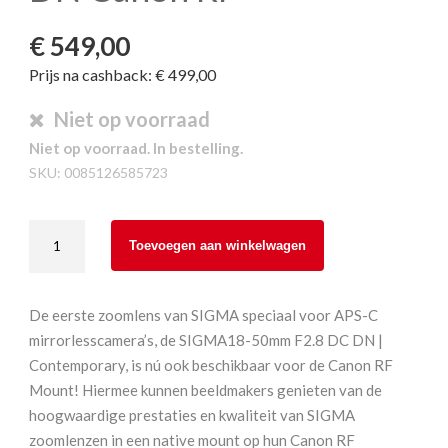
€
549,00
Prijs na cashback: € 499,00
Niet op voorraad
Niet op voorraad. In bestelling.
SKU:
0085126585723
Sigma
Toevoegen aan winkelwagen
18-
50
mm
De eerste zoomlens van SIGMA speciaal voor APS-C
F2.8
mirrorlesscamera’s, de SIGMA18-50mm F2.8 DC DN |
DC
Contemporary, is nú ook beschikbaar voor de Canon RF
DN
Mount! Hiermee kunnen beeldmakers genieten van de
Canon
hoogwaardige prestaties en kwaliteit van SIGMA
RF
zoomlenzen in een native mount op hun Canon RF