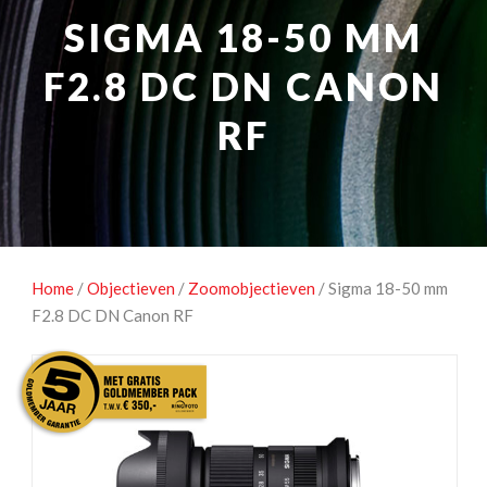
NATUUROBSERVATIE
MEDIA EN ENERGIE
SIGMA 18-50 MM
STUDIOFOTOGRAFIE
OCCASIONS
F2.8 DC DN CANON
RF
Home
/
Objectieven
/
Zoomobjectieven
/ Sigma 18-50 mm
F2.8 DC DN Canon RF