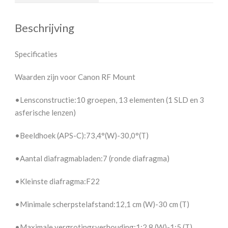
Beschrijving
Specificaties
Waarden zijn voor Canon RF Mount
•Lensconstructie:10 groepen, 13 elementen (1 SLD en 3
asferische lenzen)
•Beeldhoek (APS-C):73,4°(W)-30,0°(T)
•Aantal diafragmabladen:7 (ronde diafragma)
•Kleinste diafragma:F22
•Minimale scherpstelafstand:12,1 cm (W)-30 cm (T)
•Maximale vergrotingsverhouding:1:2,8 (W)-1:5 (T)