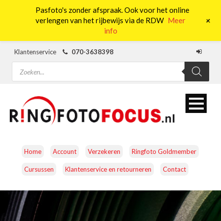
Pasfoto's zonder afspraak. Ook voor het online
0
+
verlengen van het rijbewijs via de RDW
Meer
info
Klantenservice
070-3638398
Producten
zoeken
Home
Account
Verzekeren
Ringfoto Goldmember
Cursussen
Klantenservice en retourneren
Contact
CAMERA’S
OBJECTIEVEN
ACCESSOIRES