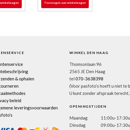
 winkelwagen
Toevoegen aan winkelwagen
TENSERVICE
WINKEL DEN HAAG
antenservice
Thomsonlaan 96
tebeschrijving
2565 JE Den Haag
rzenden & ophalen
tel
070-3638398
tourneren
(Voor pasfoto’s hoeft u niet te 
taalmethodes
U kunt zonder afspraak terecht.
vacy beleid
OPENINGSTIJDEN
gemene leveringsvoorwaarden
sfoto’s
Maandag
11:00u-17:30
Dinsdag
09:00u-17:30