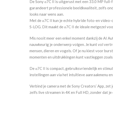
De Sony α7C II is uitgerust met een 33.0 MP full
garandeert professionele beeldkwaliteit, zelfs on
looks naar wens aan.
Met de α7C II kun je echte hybride foto-en vide
S-LOG. Dit maakt de α7C II de ideale metgezel voor
Mis nooit meer een enkel moment dankzij de AI Aut
nauwkeurig je onderwerp volgen. Je kunt vol vert
mensen, dieren en vogels. Of je nu kiest voor bur
momenten en uitdrukkingen kunt vastleggen zoals
De α7C II is compact, gebruiksvriendelijk en stimu
instellingen aan via het intuïtieve aanraakmenu en
Verbind je camera met de Sony Creators’ App, zet j
zelfs live streamen in 4K en Full HD, zonder dat j