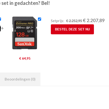
 set in gedachten? Bel!
Oorspronkelijke
Hu
€
2.207,89
Setprijs:
€
2.252,95
prijs
pri
+
BESTEL DEZE SET NU
was:
is:
€ 2.252,95.
€ 
€
64,95
Beoordelingen (0)