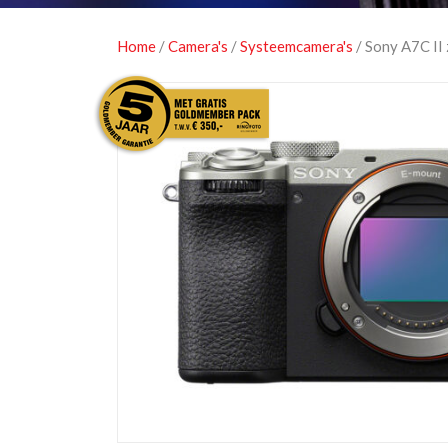
Home
/
Camera's
/
Systeemcamera's
/ Sony A7C II 