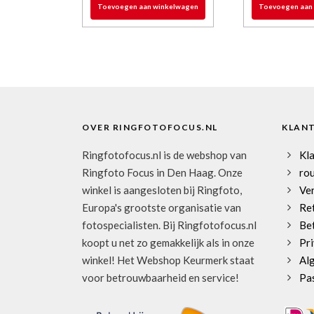
Toevoegen aan winkelwagen
Toevoegen aan
OVER RINGFOTOFOCUS.NL
KLAN
Ringfotofocus.nl is de webshop van
Kl
Ringfoto Focus in Den Haag. Onze
rou
winkel is aangesloten bij Ringfoto,
Ve
Europa's grootste organisatie van
Re
fotospecialisten. Bij Ringfotofocus.nl
Be
koopt u net zo gemakkelijk als in onze
Pri
winkel! Het Webshop Keurmerk staat
Al
voor betrouwbaarheid en service!
Pa