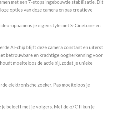
amen met een 7-stops ingebouwde stabilisatie. Dit
lloze opties van deze camera en pas creatieve
video-opnamens je eigen style met S-Cinetone-en
rde AI-chip blijft deze camera constant en uiterst
, met betrouwbare en krachtige oogherkenning voor
oudt moeiteloos de actie bij, zodat je unieke
erde elektronische zoeker. Pas moeiteloos je
je beleeft met je volgers. Met de α7C II kun je