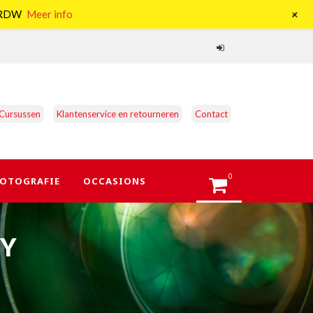
+
e RDW
Meer info
Cursussen
Klantenservice en retourneren
Contact
0
OTOGRAFIE
OCCASIONS
DY