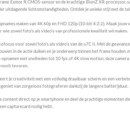
-frame Exmor R CMOS-sensor en de krachtige BionZ XR-processor, s
der uitdagende lichtomstandigheden. Ontdek je unieke stijl met de ta
o-opnames maken van 4K 60p en FHD 120p (10-bit 4:2:2). Maak jouw 
 wie zowel foto’s als video’s van professionele kwaliteit wil maken.
ofocus voor zowel foto’s als video’s van de α7C II. Met de geavancee
rouwen in de actie duiken en je onderwerp binnen het frame houden
st-opnamen met snelheden tot 10 fps of 4K slow motion, deze camera h
 nooit tevoren.
leert je creativiteit met een volledig draaibaar scherm en een verbet
 geniet van zorgeloos fotograferen dankzij de langere batterijduur.
e content direct op je smartphone en deel de prachtige momenten die 
e een capturecard nodig hebt.