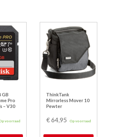
8 GB
ThinkTank
eme Pro
Mirrorless Mover 10
s – V30
Pewter
€
64,95
Op voorraad
Op voorraad