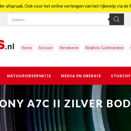
er afspraak. Ook voor het online verlengen van het rijbewijs via d
Producten
zoeken
Home
Account
Verzekeren
Ringfoto Goldmember
NATUUROBSERVATIE
MEDIA EN ENERGIE
STUDIOF
ONY A7C II ZILVER BO