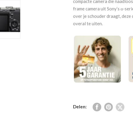
compacte camera die naadloos aa
aantal
frame camera uit Sony’s α-serie
over je schouder draagt, deze c
overal te uiten.
Delen: