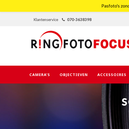
Pasfoto's zond
Klantenservice
070-3638398
CAMERA’S
OBJECTIEVEN
ACCESSOIRES
S