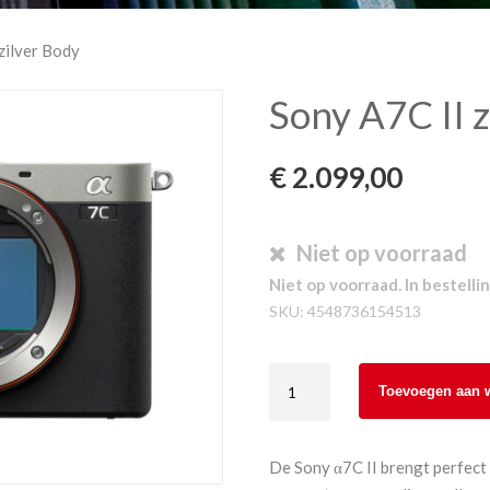
zilver Body
Sony A7C II z
€
2.099,00
Niet op voorraad
Niet op voorraad. In bestellin
SKU:
4548736154513
Sony
Toevoegen aan 
A7C
II
zilver
De Sony α7C II brengt perfect 
Body