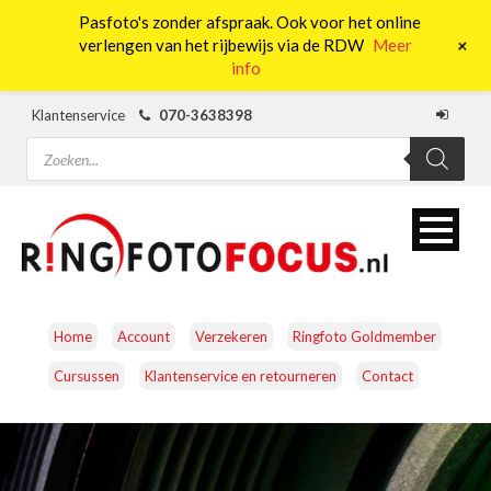
Pasfoto's zonder afspraak. Ook voor het online
0
+
verlengen van het rijbewijs via de RDW
Meer
info
Klantenservice
070-3638398
Producten
zoeken
Home
Account
Verzekeren
Ringfoto Goldmember
Cursussen
Klantenservice en retourneren
Contact
CAMERA’S
OBJECTIEVEN
ACCESSOIRES