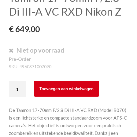
Di III-A VC RXD Nikon Z
€
649,00
Niet op voorraad
Pre-Order
SKU:
4960371007090
Tamron
Toevoegen aan winkelwagen
17-
70mm
F/2.8
De Tamron 17-70mm F/2.8 Di III-A VC RXD (Model B070)
Di
is een lichtsterke en compacte standaardzoom voor APS-C
III-
camera’s. Het objectief is ontworpen voor een praktisch
A
zoombereik en uitstekende beeldkwaliteit. Dankzij een