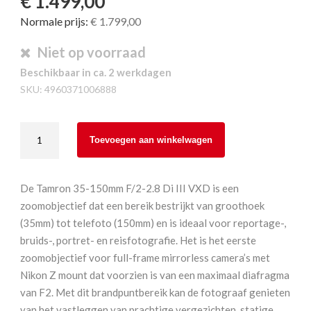
€ 1.499,00
Normale prijs:
€ 1.799,00
Niet op voorraad
Beschikbaar in ca. 2 werkdagen
SKU:
4960371006888
Tamron
Toevoegen aan winkelwagen
35-
150mm
F/2.0-
De Tamron 35-150mm F/2-2.8 Di III VXD is een
2.8
zoomobjectief dat een bereik bestrijkt van groothoek
Di
(35mm) tot telefoto (150mm) en is ideaal voor reportage-,
III
bruids-, portret- en reisfotografie. Het is het eerste
VXD
zoomobjectief voor full-frame mirrorless camera’s met
Nikon
Nikon Z mount dat voorzien is van een maximaal diafragma
Z
van F2. Met dit brandpuntbereik kan de fotograaf genieten
aantal
van het vastleggen van prachtige vergezichten, statige