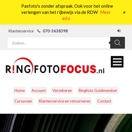
Pasfoto's zonder afspraak. Ook voor het online
0
+
verlengen van het rijbewijs via de RDW
Meer
info
Klantenservice
070-3638398
Producten
zoeken
Home
Account
Verzekeren
Ringfoto Goldmember
Cursussen
Klantenservice en retourneren
Contact
CAMERA’S
OBJECTIEVEN
ACCESSOIRES