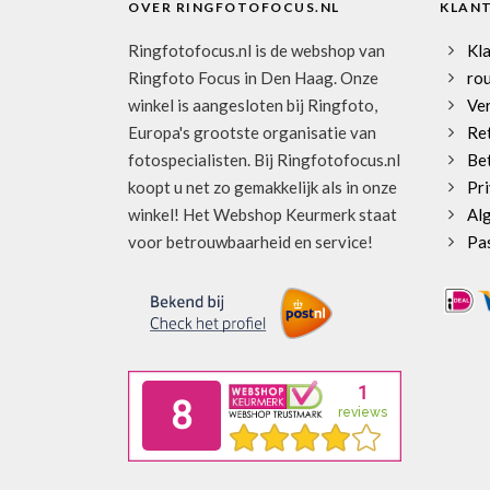
OVER RINGFOTOFOCUS.NL
KLAN
Ringfotofocus.nl is de webshop van
Kl
Ringfoto Focus in Den Haag. Onze
rou
winkel is aangesloten bij Ringfoto,
Ve
Europa's grootste organisatie van
Re
fotospecialisten. Bij Ringfotofocus.nl
Be
koopt u net zo gemakkelijk als in onze
Pri
winkel! Het Webshop Keurmerk staat
Al
voor betrouwbaarheid en service!
Pa