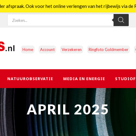
er afspraak. Ook voor het online verlengen van het rijbewijs via d
Producten
zoeken
Home
Account
Verzekeren
Ringfoto Goldmember
NATUUROBSERVATIE
MEDIA EN ENERGIE
STUDIOF
APRIL 2025