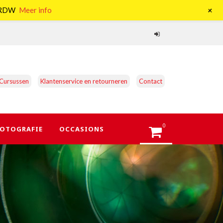
+
e RDW
Meer info
Cursussen
Klantenservice en retourneren
Contact
0
OTOGRAFIE
OCCASIONS