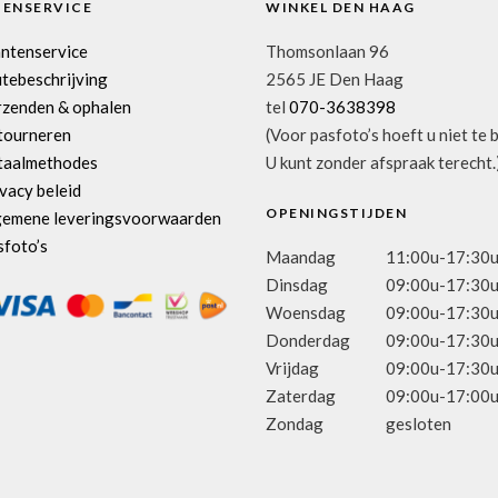
TENSERVICE
WINKEL DEN HAAG
antenservice
Thomsonlaan 96
tebeschrijving
2565 JE Den Haag
rzenden & ophalen
tel
070-3638398
tourneren
(Voor pasfoto’s hoeft u niet te 
taalmethodes
U kunt zonder afspraak terecht.
vacy beleid
OPENINGSTIJDEN
gemene leveringsvoorwaarden
sfoto’s
Maandag
11:00u-17:30
Dinsdag
09:00u-17:30
Woensdag
09:00u-17:30
Donderdag
09:00u-17:30
Vrijdag
09:00u-17:30
Zaterdag
09:00u-17:00
Zondag
gesloten