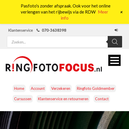
Pasfoto's zonder afspraak. Ook voor het online
0
+
verlengen van het rijbewijs via de RDW
Meer
info
Klantenservice
070-3638398
Producten
zoeken
Home
Account
Verzekeren
Ringfoto Goldmember
Cursussen
Klantenservice en retourneren
Contact
CAMERA’S
OBJECTIEVEN
ACCESSOIRES