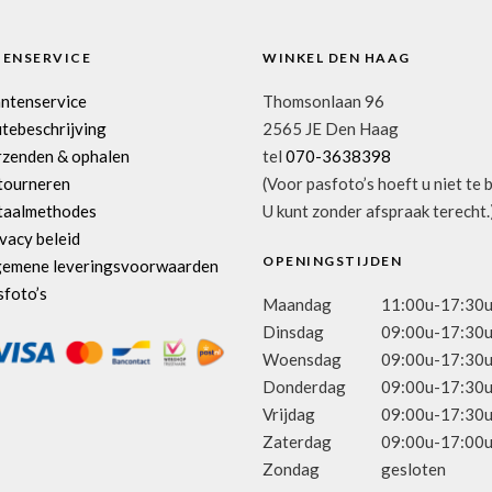
TENSERVICE
WINKEL DEN HAAG
antenservice
Thomsonlaan 96
tebeschrijving
2565 JE Den Haag
rzenden & ophalen
tel
070-3638398
tourneren
(Voor pasfoto’s hoeft u niet te 
taalmethodes
U kunt zonder afspraak terecht.
vacy beleid
OPENINGSTIJDEN
gemene leveringsvoorwaarden
sfoto’s
Maandag
11:00u-17:30
Dinsdag
09:00u-17:30
Woensdag
09:00u-17:30
Donderdag
09:00u-17:30
Vrijdag
09:00u-17:30
Zaterdag
09:00u-17:00
Zondag
gesloten