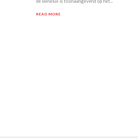
de Benelux is toonaangevend op het...
READ MORE