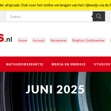
er afspraak. Ook voor het online verlengen van het rijbewijs via d
Producten
zoeken
Home
Account
Verzekeren
Ringfoto Goldmember
NATUUROBSERVATIE
MEDIA EN ENERGIE
STUDIOF
JUNI 2025