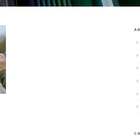
AR
r
C