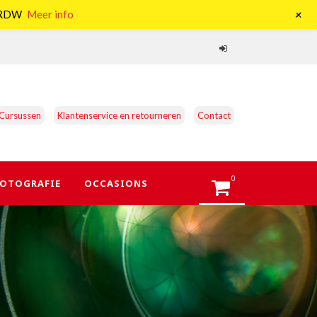
+
e RDW
Meer info
Cursussen
Klantenservice en retourneren
Contact
0
OTOGRAFIE
OCCASIONS